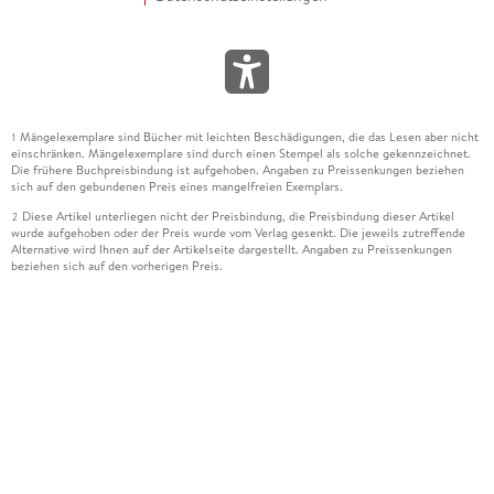
Mängelexemplare sind Bücher mit leichten Beschädigungen, die das Lesen aber nicht
1
einschränken. Mängelexemplare sind durch einen Stempel als solche gekennzeichnet.
Die frühere Buchpreisbindung ist aufgehoben. Angaben zu Preissenkungen beziehen
sich auf den gebundenen Preis eines mangelfreien Exemplars.
Diese Artikel unterliegen nicht der Preisbindung, die Preisbindung dieser Artikel
2
wurde aufgehoben oder der Preis wurde vom Verlag gesenkt. Die jeweils zutreffende
Alternative wird Ihnen auf der Artikelseite dargestellt. Angaben zu Preissenkungen
beziehen sich auf den vorherigen Preis.
Durch Öffnen der Leseprobe willigen Sie ein, dass Daten an den Anbieter der
3
Leseprobe übermittelt werden.
Der gebundene Preis dieses Artikels wird nach Ablauf des auf der Artikelseite
4
dargestellten Datums vom Verlag angehoben.
Der Preisvergleich bezieht sich auf die unverbindliche Preisempfehlung (UVP) des
5
Herstellers.
Der gebundene Preis dieses Artikels wurde vom Verlag gesenkt. Angaben zu
6
Preissenkungen beziehen sich auf den vorherigen Preis.
Die Preisbindung dieses Artikels wurde aufgehoben. Angaben zu Preissenkungen
7