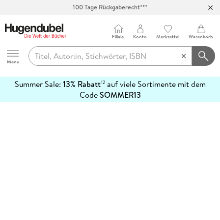
100 Tage Rückgaberecht***
Abholung in über 100 Filialen
Filiale
Konto
Merkzettel
Warenkorb
Hugendubel
Menu
Summer Sale:
13% Rabatt
auf viele Sortimente mit dem
12
mehr
Code
SOMMER13
erfahren