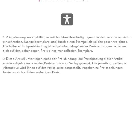
Mängelexemplare sind Bücher mit leichten Beschädigungen, die das Lesen aber nicht
1
einschränken. Mängelexemplare sind durch einen Stempel als solche gekennzeichnet.
Die frühere Buchpreisbindung ist aufgehoben. Angaben zu Preissenkungen beziehen
sich auf den gebundenen Preis eines mangelfreien Exemplars.
Diese Artikel unterliegen nicht der Preisbindung, die Preisbindung dieser Artikel
2
wurde aufgehoben oder der Preis wurde vom Verlag gesenkt. Die jeweils zutreffende
Alternative wird Ihnen auf der Artikelseite dargestellt. Angaben zu Preissenkungen
beziehen sich auf den vorherigen Preis.
Durch Öffnen der Leseprobe willigen Sie ein, dass Daten an den Anbieter der
3
Leseprobe übermittelt werden.
Der gebundene Preis dieses Artikels wird nach Ablauf des auf der Artikelseite
4
dargestellten Datums vom Verlag angehoben.
Der Preisvergleich bezieht sich auf die unverbindliche Preisempfehlung (UVP) des
5
Herstellers.
Der gebundene Preis dieses Artikels wurde vom Verlag gesenkt. Angaben zu
6
Preissenkungen beziehen sich auf den vorherigen Preis.
Die Preisbindung dieses Artikels wurde aufgehoben. Angaben zu Preissenkungen
7