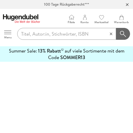
100 Tage Rückgaberecht***
Abholung in über 100 Filialen
Filiale
Konto
Merkzettel
Warenkorb
Hugendubel
Menu
Summer Sale:
13% Rabatt
auf viele Sortimente mit dem
12
mehr
Code
SOMMER13
erfahren