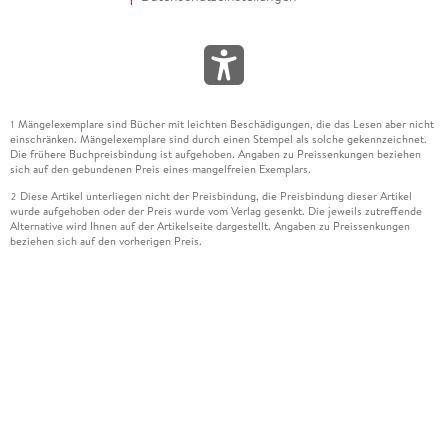
Mängelexemplare sind Bücher mit leichten Beschädigungen, die das Lesen aber nicht
1
einschränken. Mängelexemplare sind durch einen Stempel als solche gekennzeichnet.
Die frühere Buchpreisbindung ist aufgehoben. Angaben zu Preissenkungen beziehen
sich auf den gebundenen Preis eines mangelfreien Exemplars.
Diese Artikel unterliegen nicht der Preisbindung, die Preisbindung dieser Artikel
2
wurde aufgehoben oder der Preis wurde vom Verlag gesenkt. Die jeweils zutreffende
Alternative wird Ihnen auf der Artikelseite dargestellt. Angaben zu Preissenkungen
beziehen sich auf den vorherigen Preis.
Durch Öffnen der Leseprobe willigen Sie ein, dass Daten an den Anbieter der
3
Leseprobe übermittelt werden.
Der gebundene Preis dieses Artikels wird nach Ablauf des auf der Artikelseite
4
dargestellten Datums vom Verlag angehoben.
Der Preisvergleich bezieht sich auf die unverbindliche Preisempfehlung (UVP) des
5
Herstellers.
Der gebundene Preis dieses Artikels wurde vom Verlag gesenkt. Angaben zu
6
Preissenkungen beziehen sich auf den vorherigen Preis.
Die Preisbindung dieses Artikels wurde aufgehoben. Angaben zu Preissenkungen
7