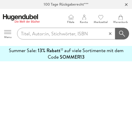
100 Tage Rückgaberecht***
Abholung in über 100 Filialen
Filiale
Konto
Merkzettel
Warenkorb
Hugendubel
Menu
Summer Sale:
13% Rabatt
auf viele Sortimente mit dem
12
mehr
Code
SOMMER13
erfahren