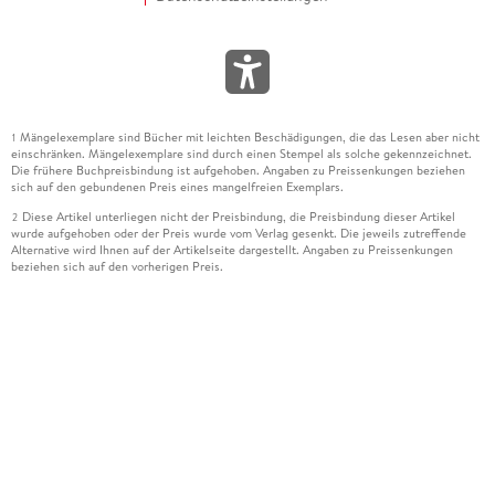
Mängelexemplare sind Bücher mit leichten Beschädigungen, die das Lesen aber nicht
1
einschränken. Mängelexemplare sind durch einen Stempel als solche gekennzeichnet.
Die frühere Buchpreisbindung ist aufgehoben. Angaben zu Preissenkungen beziehen
sich auf den gebundenen Preis eines mangelfreien Exemplars.
Diese Artikel unterliegen nicht der Preisbindung, die Preisbindung dieser Artikel
2
wurde aufgehoben oder der Preis wurde vom Verlag gesenkt. Die jeweils zutreffende
Alternative wird Ihnen auf der Artikelseite dargestellt. Angaben zu Preissenkungen
beziehen sich auf den vorherigen Preis.
Durch Öffnen der Leseprobe willigen Sie ein, dass Daten an den Anbieter der
3
Leseprobe übermittelt werden.
Der gebundene Preis dieses Artikels wird nach Ablauf des auf der Artikelseite
4
dargestellten Datums vom Verlag angehoben.
Der Preisvergleich bezieht sich auf die unverbindliche Preisempfehlung (UVP) des
5
Herstellers.
Der gebundene Preis dieses Artikels wurde vom Verlag gesenkt. Angaben zu
6
Preissenkungen beziehen sich auf den vorherigen Preis.
Die Preisbindung dieses Artikels wurde aufgehoben. Angaben zu Preissenkungen
7