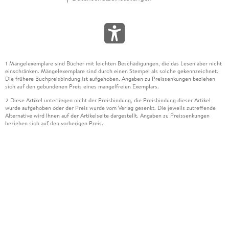
Mängelexemplare sind Bücher mit leichten Beschädigungen, die das Lesen aber nicht
1
einschränken. Mängelexemplare sind durch einen Stempel als solche gekennzeichnet.
Die frühere Buchpreisbindung ist aufgehoben. Angaben zu Preissenkungen beziehen
sich auf den gebundenen Preis eines mangelfreien Exemplars.
Diese Artikel unterliegen nicht der Preisbindung, die Preisbindung dieser Artikel
2
wurde aufgehoben oder der Preis wurde vom Verlag gesenkt. Die jeweils zutreffende
Alternative wird Ihnen auf der Artikelseite dargestellt. Angaben zu Preissenkungen
beziehen sich auf den vorherigen Preis.
Durch Öffnen der Leseprobe willigen Sie ein, dass Daten an den Anbieter der
3
Leseprobe übermittelt werden.
Der gebundene Preis dieses Artikels wird nach Ablauf des auf der Artikelseite
4
dargestellten Datums vom Verlag angehoben.
Der Preisvergleich bezieht sich auf die unverbindliche Preisempfehlung (UVP) des
5
Herstellers.
Der gebundene Preis dieses Artikels wurde vom Verlag gesenkt. Angaben zu
6
Preissenkungen beziehen sich auf den vorherigen Preis.
Die Preisbindung dieses Artikels wurde aufgehoben. Angaben zu Preissenkungen
7