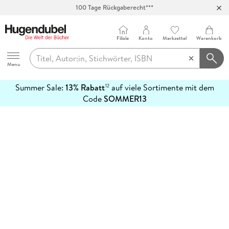
100 Tage Rückgaberecht***
Abholung in über 100 Filialen
Filiale
Konto
Merkzettel
Warenkorb
Hugendubel
Menu
Summer Sale:
13% Rabatt
auf viele Sortimente mit dem
12
mehr
Code
SOMMER13
erfahren