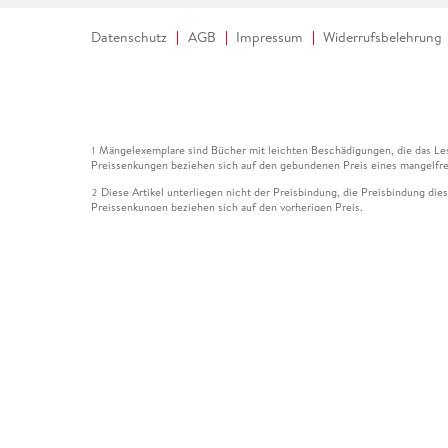
Datenschutz
AGB
Impressum
Widerrufsbelehrung
Mängelexemplare sind Bücher mit leichten Beschädigungen, die das Les
1
Preissenkungen beziehen sich auf den gebundenen Preis eines mangelfre
Diese Artikel unterliegen nicht der Preisbindung, die Preisbindung die
2
Preissenkungen beziehen sich auf den vorherigen Preis.
Durch Öffnen der Leseprobe willigen Sie ein, dass Daten an den Anbie
3
Der gebundene Preis dieses Artikels wird nach Ablauf des auf der Arti
4
Der Preisvergleich bezieht sich auf die unverbindliche Preisempfehlun
5
Der gebundene Preis dieses Artikels wurde vom Verlag gesenkt. Angabe
6
Die Preisbindung dieses Artikels wurde aufgehoben. Angaben zu Preis
7
Der gebundene Preis dieses Artikels wird nach Ablauf des auf der Arti
8
Ihr Gutschein SOMMER13 gilt bis einschließlich 10.08.2026. Sie könne
12
gültig für gesetzlich preisgebundene Artikel (deutschsprachige Bücher 
Gutscheinen und Geschenkkarten kombinierbar. Eine Barauszahlung ist ni