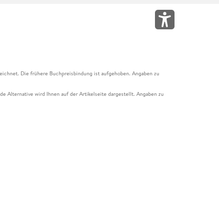
eichnet. Die frühere Buchpreisbindung ist aufgehoben. Angaben zu
e Alternative wird Ihnen auf der Artikelseite dargestellt. Angaben zu
ur Abholung mit Zahlung in der Filiale möglich. Der Gutschein ist nicht
t und das Hugendubel Hörbuch Abo. Der Gutschein ist nicht mit anderen