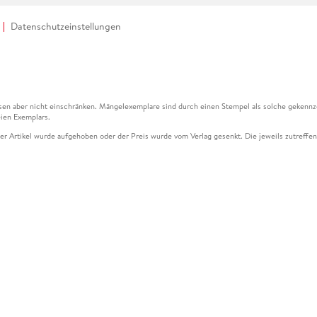
Datenschutzeinstellungen
en aber nicht einschränken. Mängelexemplare sind durch einen Stempel als solche gekennz
ien Exemplars.
ser Artikel wurde aufgehoben oder der Preis wurde vom Verlag gesenkt. Die jeweils zutreffend
ter der Leseprobe übermittelt werden.
kelseite dargestellten Datums vom Verlag angehoben.
g (UVP) des Herstellers.
n zu Preissenkungen beziehen sich auf den vorherigen Preis.
senkungen beziehen sich auf den letzten gebundenen Preis.
kelseite dargestellten Datums vom Verlag angehoben.
n den Gutschein ausschließlich online einlösen unter www.hugendubel.de. Keine Bestellung z
und eBooks) sowie für preisgebundene Kalender, tolino shine (4016621130466), tolino selec
cht möglich. Ein Weiterverkauf und der Handel des Gutscheincodes sind nicht gestattet.