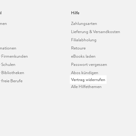
l
Hilfe
hmen
Zahlungsarten
Lieferung & Versandkosten
Filialabholung
mationen
Retoure
ür Firmenkunden
eBooks laden
r Schulen
Passwort vergessen
r Bibliotheken
Abos kündigen
Vertrag widerrufen
r freie Berufe
Alle Hilfethemen