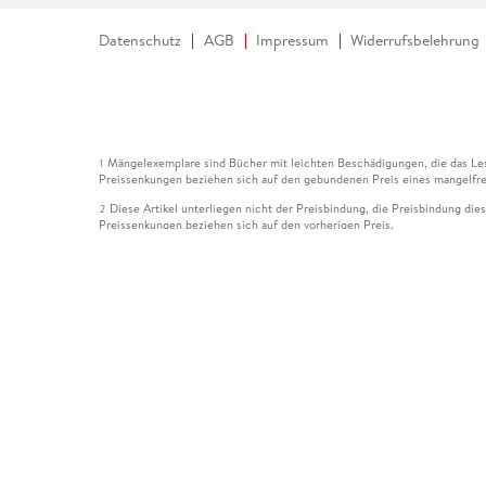
Datenschutz
AGB
Impressum
Widerrufsbelehrung
Mängelexemplare sind Bücher mit leichten Beschädigungen, die das Les
1
Preissenkungen beziehen sich auf den gebundenen Preis eines mangelfre
Diese Artikel unterliegen nicht der Preisbindung, die Preisbindung die
2
Preissenkungen beziehen sich auf den vorherigen Preis.
Durch Öffnen der Leseprobe willigen Sie ein, dass Daten an den Anbie
3
Der gebundene Preis dieses Artikels wird nach Ablauf des auf der Arti
4
Der Preisvergleich bezieht sich auf die unverbindliche Preisempfehlun
5
Der gebundene Preis dieses Artikels wurde vom Verlag gesenkt. Angabe
6
Die Preisbindung dieses Artikels wurde aufgehoben. Angaben zu Preis
7
Der gebundene Preis dieses Artikels wird nach Ablauf des auf der Arti
8
Ihr Gutschein SOMMER13 gilt bis einschließlich 10.08.2026. Sie könne
12
gültig für gesetzlich preisgebundene Artikel (deutschsprachige Bücher 
Gutscheinen und Geschenkkarten kombinierbar. Eine Barauszahlung ist ni