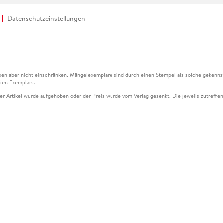
Datenschutzeinstellungen
en aber nicht einschränken. Mängelexemplare sind durch einen Stempel als solche gekennz
ien Exemplars.
ser Artikel wurde aufgehoben oder der Preis wurde vom Verlag gesenkt. Die jeweils zutreffend
ter der Leseprobe übermittelt werden.
kelseite dargestellten Datums vom Verlag angehoben.
g (UVP) des Herstellers.
n zu Preissenkungen beziehen sich auf den vorherigen Preis.
senkungen beziehen sich auf den letzten gebundenen Preis.
kelseite dargestellten Datums vom Verlag angehoben.
n den Gutschein ausschließlich online einlösen unter www.hugendubel.de. Keine Bestellung z
und eBooks) sowie für preisgebundene Kalender, tolino shine (4016621130466), tolino selec
cht möglich. Ein Weiterverkauf und der Handel des Gutscheincodes sind nicht gestattet.