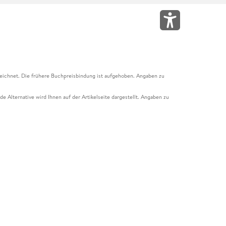
eichnet. Die frühere Buchpreisbindung ist aufgehoben. Angaben zu
e Alternative wird Ihnen auf der Artikelseite dargestellt. Angaben zu
ur Abholung mit Zahlung in der Filiale möglich. Der Gutschein ist nicht
t und das Hugendubel Hörbuch Abo. Der Gutschein ist nicht mit anderen