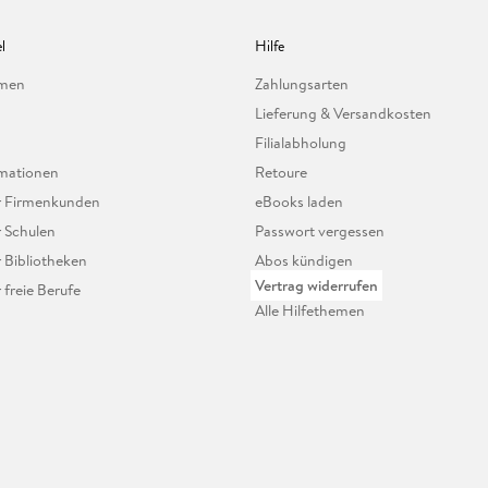
l
Hilfe
hmen
Zahlungsarten
Lieferung & Versandkosten
Filialabholung
mationen
Retoure
ür Firmenkunden
eBooks laden
r Schulen
Passwort vergessen
r Bibliotheken
Abos kündigen
Vertrag widerrufen
r freie Berufe
Alle Hilfethemen