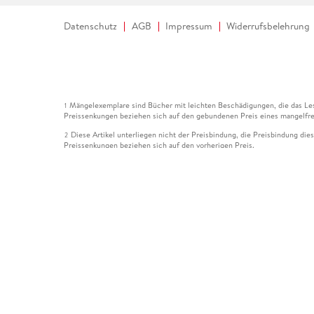
Datenschutz
AGB
Impressum
Widerrufsbelehrung
Mängelexemplare sind Bücher mit leichten Beschädigungen, die das Les
1
Preissenkungen beziehen sich auf den gebundenen Preis eines mangelfre
Diese Artikel unterliegen nicht der Preisbindung, die Preisbindung die
2
Preissenkungen beziehen sich auf den vorherigen Preis.
Durch Öffnen der Leseprobe willigen Sie ein, dass Daten an den Anbie
3
Der gebundene Preis dieses Artikels wird nach Ablauf des auf der Arti
4
Der Preisvergleich bezieht sich auf die unverbindliche Preisempfehlun
5
Der gebundene Preis dieses Artikels wurde vom Verlag gesenkt. Angabe
6
Die Preisbindung dieses Artikels wurde aufgehoben. Angaben zu Preis
7
Der gebundene Preis dieses Artikels wird nach Ablauf des auf der Arti
8
Ihr Gutschein SOMMER13 gilt bis einschließlich 10.08.2026. Sie könne
12
gültig für gesetzlich preisgebundene Artikel (deutschsprachige Bücher 
Gutscheinen und Geschenkkarten kombinierbar. Eine Barauszahlung ist ni