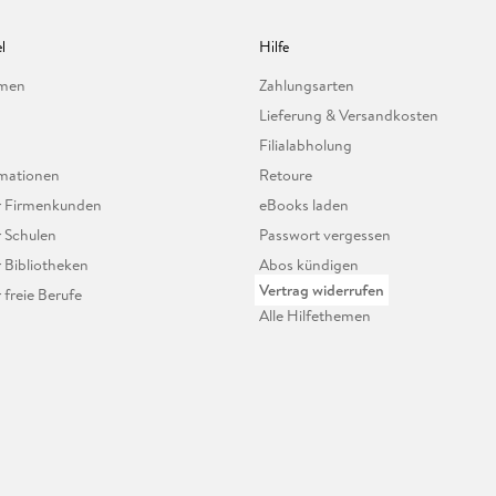
l
Hilfe
hmen
Zahlungsarten
Lieferung & Versandkosten
Filialabholung
mationen
Retoure
ür Firmenkunden
eBooks laden
r Schulen
Passwort vergessen
r Bibliotheken
Abos kündigen
Vertrag widerrufen
r freie Berufe
Alle Hilfethemen