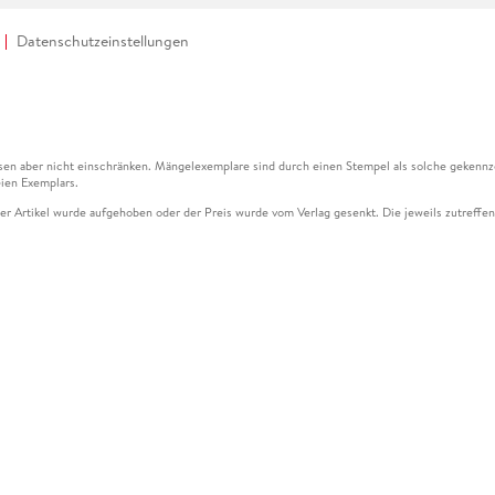
Datenschutzeinstellungen
en aber nicht einschränken. Mängelexemplare sind durch einen Stempel als solche gekennz
ien Exemplars.
ser Artikel wurde aufgehoben oder der Preis wurde vom Verlag gesenkt. Die jeweils zutreffend
ter der Leseprobe übermittelt werden.
kelseite dargestellten Datums vom Verlag angehoben.
g (UVP) des Herstellers.
n zu Preissenkungen beziehen sich auf den vorherigen Preis.
senkungen beziehen sich auf den letzten gebundenen Preis.
kelseite dargestellten Datums vom Verlag angehoben.
n den Gutschein ausschließlich online einlösen unter www.hugendubel.de. Keine Bestellung z
und eBooks) sowie für preisgebundene Kalender, tolino shine (4016621130466), tolino selec
cht möglich. Ein Weiterverkauf und der Handel des Gutscheincodes sind nicht gestattet.