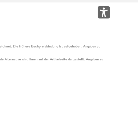
eichnet. Die frühere Buchpreisbindung ist aufgehoben. Angaben zu
e Alternative wird Ihnen auf der Artikelseite dargestellt. Angaben zu
ur Abholung mit Zahlung in der Filiale möglich. Der Gutschein ist nicht
t und das Hugendubel Hörbuch Abo. Der Gutschein ist nicht mit anderen