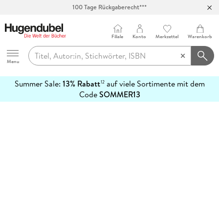
100 Tage Rückgaberecht***
Abholung in über 100 Filialen
Filiale
Konto
Merkzettel
Warenkorb
Hugendubel
Menu
Summer Sale:
13% Rabatt
auf viele Sortimente mit dem
12
mehr
Code
SOMMER13
erfahren