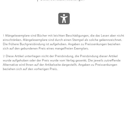
Mängelexemplare sind Bücher mit leichten Beschädigungen, die das Lesen aber nicht
1
einschränken. Mängelexemplare sind durch einen Stempel als solche gekennzeichnet.
Die frühere Buchpreisbindung ist aufgehoben. Angaben zu Preissenkungen beziehen
sich auf den gebundenen Preis eines mangelfreien Exemplars.
Diese Artikel unterliegen nicht der Preisbindung, die Preisbindung dieser Artikel
2
wurde aufgehoben oder der Preis wurde vom Verlag gesenkt. Die jeweils zutreffende
Alternative wird Ihnen auf der Artikelseite dargestellt. Angaben zu Preissenkungen
beziehen sich auf den vorherigen Preis.
Durch Öffnen der Leseprobe willigen Sie ein, dass Daten an den Anbieter der
3
Leseprobe übermittelt werden.
Der gebundene Preis dieses Artikels wird nach Ablauf des auf der Artikelseite
4
dargestellten Datums vom Verlag angehoben.
Der Preisvergleich bezieht sich auf die unverbindliche Preisempfehlung (UVP) des
5
Herstellers.
Der gebundene Preis dieses Artikels wurde vom Verlag gesenkt. Angaben zu
6
Preissenkungen beziehen sich auf den vorherigen Preis.
Die Preisbindung dieses Artikels wurde aufgehoben. Angaben zu Preissenkungen
7