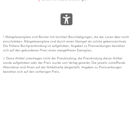
Mängelexemplare sind Bücher mit leichten Beschädigungen, die das Lesen aber nicht
1
einschränken. Mängelexemplare sind durch einen Stempel als solche gekennzeichnet.
Die frühere Buchpreisbindung ist aufgehoben. Angaben zu Preissenkungen beziehen
sich auf den gebundenen Preis eines mangelfreien Exemplars.
Diese Artikel unterliegen nicht der Preisbindung, die Preisbindung dieser Artikel
2
wurde aufgehoben oder der Preis wurde vom Verlag gesenkt. Die jeweils zutreffende
Alternative wird Ihnen auf der Artikelseite dargestellt. Angaben zu Preissenkungen
beziehen sich auf den vorherigen Preis.
Durch Öffnen der Leseprobe willigen Sie ein, dass Daten an den Anbieter der
3
Leseprobe übermittelt werden.
Der gebundene Preis dieses Artikels wird nach Ablauf des auf der Artikelseite
4
dargestellten Datums vom Verlag angehoben.
Der Preisvergleich bezieht sich auf die unverbindliche Preisempfehlung (UVP) des
5
Herstellers.
Der gebundene Preis dieses Artikels wurde vom Verlag gesenkt. Angaben zu
6
Preissenkungen beziehen sich auf den vorherigen Preis.
Die Preisbindung dieses Artikels wurde aufgehoben. Angaben zu Preissenkungen
7