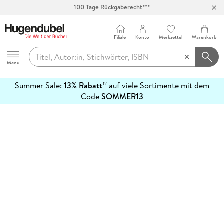
100 Tage Rückgaberecht***
Abholung in über 100 Filialen
Filiale
Konto
Merkzettel
Warenkorb
Hugendubel
Menu
Summer Sale:
13% Rabatt
auf viele Sortimente mit dem
12
mehr
Code
SOMMER13
erfahren