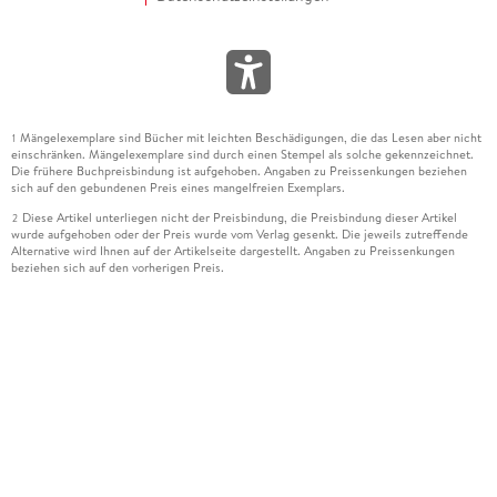
Mängelexemplare sind Bücher mit leichten Beschädigungen, die das Lesen aber nicht
1
einschränken. Mängelexemplare sind durch einen Stempel als solche gekennzeichnet.
Die frühere Buchpreisbindung ist aufgehoben. Angaben zu Preissenkungen beziehen
sich auf den gebundenen Preis eines mangelfreien Exemplars.
Diese Artikel unterliegen nicht der Preisbindung, die Preisbindung dieser Artikel
2
wurde aufgehoben oder der Preis wurde vom Verlag gesenkt. Die jeweils zutreffende
Alternative wird Ihnen auf der Artikelseite dargestellt. Angaben zu Preissenkungen
beziehen sich auf den vorherigen Preis.
Durch Öffnen der Leseprobe willigen Sie ein, dass Daten an den Anbieter der
3
Leseprobe übermittelt werden.
Der gebundene Preis dieses Artikels wird nach Ablauf des auf der Artikelseite
4
dargestellten Datums vom Verlag angehoben.
Der Preisvergleich bezieht sich auf die unverbindliche Preisempfehlung (UVP) des
5
Herstellers.
Der gebundene Preis dieses Artikels wurde vom Verlag gesenkt. Angaben zu
6
Preissenkungen beziehen sich auf den vorherigen Preis.
Die Preisbindung dieses Artikels wurde aufgehoben. Angaben zu Preissenkungen
7