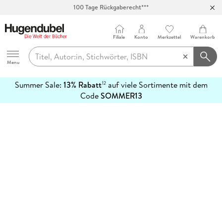
100 Tage Rückgaberecht***
Abholung in über 100 Filialen
Filiale
Konto
Merkzettel
Warenkorb
Hugendubel
Menu
Summer Sale:
13% Rabatt
auf viele Sortimente mit dem
12
mehr
Code
SOMMER13
erfahren