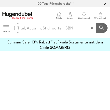
100 Tage Rückgaberecht***
Abholung in über 100 Filialen
Filiale
Konto
Merkzettel
Warenkorb
Hugendubel
Menu
Summer Sale:
13% Rabatt
auf viele Sortimente mit dem
12
mehr
Code
SOMMER13
erfahren