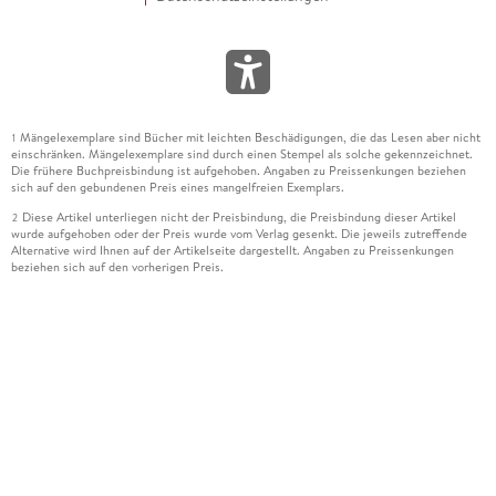
Mängelexemplare sind Bücher mit leichten Beschädigungen, die das Lesen aber nicht
1
einschränken. Mängelexemplare sind durch einen Stempel als solche gekennzeichnet.
Die frühere Buchpreisbindung ist aufgehoben. Angaben zu Preissenkungen beziehen
sich auf den gebundenen Preis eines mangelfreien Exemplars.
Diese Artikel unterliegen nicht der Preisbindung, die Preisbindung dieser Artikel
2
wurde aufgehoben oder der Preis wurde vom Verlag gesenkt. Die jeweils zutreffende
Alternative wird Ihnen auf der Artikelseite dargestellt. Angaben zu Preissenkungen
beziehen sich auf den vorherigen Preis.
Durch Öffnen der Leseprobe willigen Sie ein, dass Daten an den Anbieter der
3
Leseprobe übermittelt werden.
Der gebundene Preis dieses Artikels wird nach Ablauf des auf der Artikelseite
4
dargestellten Datums vom Verlag angehoben.
Der Preisvergleich bezieht sich auf die unverbindliche Preisempfehlung (UVP) des
5
Herstellers.
Der gebundene Preis dieses Artikels wurde vom Verlag gesenkt. Angaben zu
6
Preissenkungen beziehen sich auf den vorherigen Preis.
Die Preisbindung dieses Artikels wurde aufgehoben. Angaben zu Preissenkungen
7