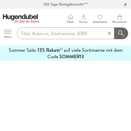
100 Tage Rückgaberecht***
Abholung in über 100 Filialen
Filiale
Konto
Merkzettel
Warenkorb
Hugendubel
Menu
Summer Sale:
13% Rabatt
auf viele Sortimente mit dem
12
mehr
Code
SOMMER13
erfahren