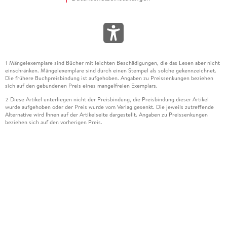
Mängelexemplare sind Bücher mit leichten Beschädigungen, die das Lesen aber nicht
1
einschränken. Mängelexemplare sind durch einen Stempel als solche gekennzeichnet.
Die frühere Buchpreisbindung ist aufgehoben. Angaben zu Preissenkungen beziehen
sich auf den gebundenen Preis eines mangelfreien Exemplars.
Diese Artikel unterliegen nicht der Preisbindung, die Preisbindung dieser Artikel
2
wurde aufgehoben oder der Preis wurde vom Verlag gesenkt. Die jeweils zutreffende
Alternative wird Ihnen auf der Artikelseite dargestellt. Angaben zu Preissenkungen
beziehen sich auf den vorherigen Preis.
Durch Öffnen der Leseprobe willigen Sie ein, dass Daten an den Anbieter der
3
Leseprobe übermittelt werden.
Der gebundene Preis dieses Artikels wird nach Ablauf des auf der Artikelseite
4
dargestellten Datums vom Verlag angehoben.
Der Preisvergleich bezieht sich auf die unverbindliche Preisempfehlung (UVP) des
5
Herstellers.
Der gebundene Preis dieses Artikels wurde vom Verlag gesenkt. Angaben zu
6
Preissenkungen beziehen sich auf den vorherigen Preis.
Die Preisbindung dieses Artikels wurde aufgehoben. Angaben zu Preissenkungen
7