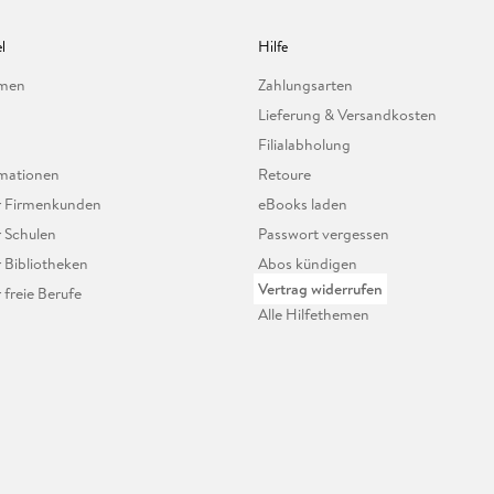
l
Hilfe
hmen
Zahlungsarten
Lieferung & Versandkosten
Filialabholung
mationen
Retoure
ür Firmenkunden
eBooks laden
r Schulen
Passwort vergessen
r Bibliotheken
Abos kündigen
Vertrag widerrufen
r freie Berufe
Alle Hilfethemen