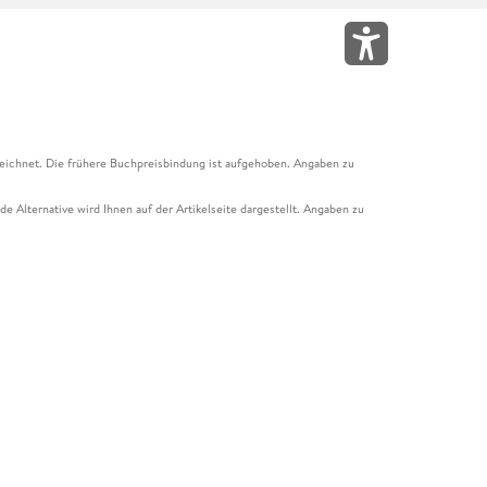
eichnet. Die frühere Buchpreisbindung ist aufgehoben. Angaben zu
e Alternative wird Ihnen auf der Artikelseite dargestellt. Angaben zu
ur Abholung mit Zahlung in der Filiale möglich. Der Gutschein ist nicht
t und das Hugendubel Hörbuch Abo. Der Gutschein ist nicht mit anderen