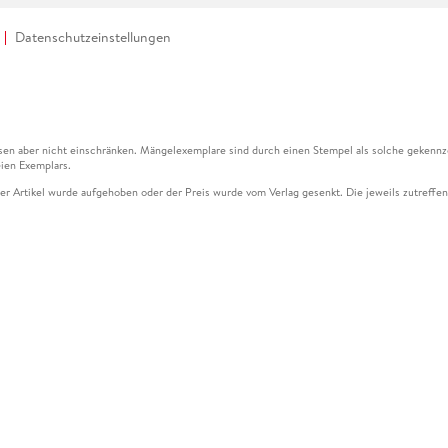
Datenschutzeinstellungen
en aber nicht einschränken. Mängelexemplare sind durch einen Stempel als solche gekennz
ien Exemplars.
ser Artikel wurde aufgehoben oder der Preis wurde vom Verlag gesenkt. Die jeweils zutreffend
ter der Leseprobe übermittelt werden.
kelseite dargestellten Datums vom Verlag angehoben.
g (UVP) des Herstellers.
n zu Preissenkungen beziehen sich auf den vorherigen Preis.
senkungen beziehen sich auf den letzten gebundenen Preis.
kelseite dargestellten Datums vom Verlag angehoben.
n den Gutschein ausschließlich online einlösen unter www.hugendubel.de. Keine Bestellung z
und eBooks) sowie für preisgebundene Kalender, tolino shine (4016621130466), tolino selec
cht möglich. Ein Weiterverkauf und der Handel des Gutscheincodes sind nicht gestattet.