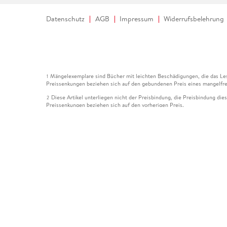
Datenschutz
AGB
Impressum
Widerrufsbelehrung
Mängelexemplare sind Bücher mit leichten Beschädigungen, die das Les
1
Preissenkungen beziehen sich auf den gebundenen Preis eines mangelfre
Diese Artikel unterliegen nicht der Preisbindung, die Preisbindung die
2
Preissenkungen beziehen sich auf den vorherigen Preis.
Durch Öffnen der Leseprobe willigen Sie ein, dass Daten an den Anbie
3
Der gebundene Preis dieses Artikels wird nach Ablauf des auf der Arti
4
Der Preisvergleich bezieht sich auf die unverbindliche Preisempfehlun
5
Der gebundene Preis dieses Artikels wurde vom Verlag gesenkt. Angabe
6
Die Preisbindung dieses Artikels wurde aufgehoben. Angaben zu Preis
7
Der gebundene Preis dieses Artikels wird nach Ablauf des auf der Arti
8
Ihr Gutschein SOMMER13 gilt bis einschließlich 10.08.2026. Sie könne
12
gültig für gesetzlich preisgebundene Artikel (deutschsprachige Bücher 
Gutscheinen und Geschenkkarten kombinierbar. Eine Barauszahlung ist ni