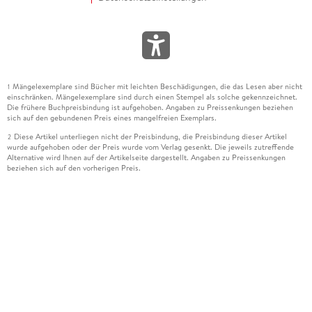
Mängelexemplare sind Bücher mit leichten Beschädigungen, die das Lesen aber nicht
1
einschränken. Mängelexemplare sind durch einen Stempel als solche gekennzeichnet.
Die frühere Buchpreisbindung ist aufgehoben. Angaben zu Preissenkungen beziehen
sich auf den gebundenen Preis eines mangelfreien Exemplars.
Diese Artikel unterliegen nicht der Preisbindung, die Preisbindung dieser Artikel
2
wurde aufgehoben oder der Preis wurde vom Verlag gesenkt. Die jeweils zutreffende
Alternative wird Ihnen auf der Artikelseite dargestellt. Angaben zu Preissenkungen
beziehen sich auf den vorherigen Preis.
Durch Öffnen der Leseprobe willigen Sie ein, dass Daten an den Anbieter der
3
Leseprobe übermittelt werden.
Der gebundene Preis dieses Artikels wird nach Ablauf des auf der Artikelseite
4
dargestellten Datums vom Verlag angehoben.
Der Preisvergleich bezieht sich auf die unverbindliche Preisempfehlung (UVP) des
5
Herstellers.
Der gebundene Preis dieses Artikels wurde vom Verlag gesenkt. Angaben zu
6
Preissenkungen beziehen sich auf den vorherigen Preis.
Die Preisbindung dieses Artikels wurde aufgehoben. Angaben zu Preissenkungen
7