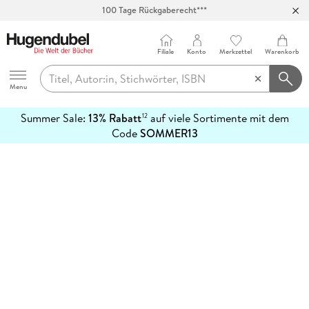
100 Tage Rückgaberecht***
Abholung in über 100 Filialen
Filiale
Konto
Merkzettel
Warenkorb
Hugendubel
Menu
Summer Sale:
13% Rabatt
auf viele Sortimente mit dem
12
mehr
Code
SOMMER13
erfahren