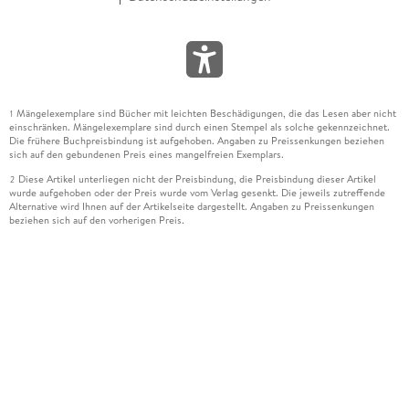
Mängelexemplare sind Bücher mit leichten Beschädigungen, die das Lesen aber nicht
1
einschränken. Mängelexemplare sind durch einen Stempel als solche gekennzeichnet.
Die frühere Buchpreisbindung ist aufgehoben. Angaben zu Preissenkungen beziehen
sich auf den gebundenen Preis eines mangelfreien Exemplars.
Diese Artikel unterliegen nicht der Preisbindung, die Preisbindung dieser Artikel
2
wurde aufgehoben oder der Preis wurde vom Verlag gesenkt. Die jeweils zutreffende
Alternative wird Ihnen auf der Artikelseite dargestellt. Angaben zu Preissenkungen
beziehen sich auf den vorherigen Preis.
Durch Öffnen der Leseprobe willigen Sie ein, dass Daten an den Anbieter der
3
Leseprobe übermittelt werden.
Der gebundene Preis dieses Artikels wird nach Ablauf des auf der Artikelseite
4
dargestellten Datums vom Verlag angehoben.
Der Preisvergleich bezieht sich auf die unverbindliche Preisempfehlung (UVP) des
5
Herstellers.
Der gebundene Preis dieses Artikels wurde vom Verlag gesenkt. Angaben zu
6
Preissenkungen beziehen sich auf den vorherigen Preis.
Die Preisbindung dieses Artikels wurde aufgehoben. Angaben zu Preissenkungen
7