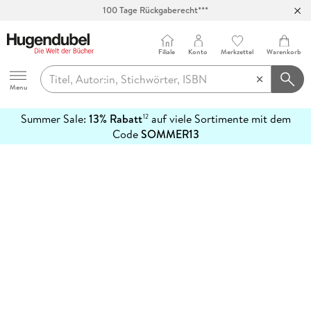
100 Tage Rückgaberecht***
Abholung in über 100 Filialen
Filiale
Konto
Merkzettel
Warenkorb
Hugendubel
Menu
Summer Sale:
13% Rabatt
auf viele Sortimente mit dem
12
mehr
Code
SOMMER13
erfahren