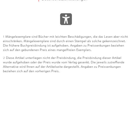
Mängelexemplare sind Bücher mit leichten Beschädigungen, die das Lesen aber nicht
1
einschränken. Mängelexemplare sind durch einen Stempel als solche gekennzeichnet.
Die frühere Buchpreisbindung ist aufgehoben. Angaben zu Preissenkungen beziehen
sich auf den gebundenen Preis eines mangelfreien Exemplars.
Diese Artikel unterliegen nicht der Preisbindung, die Preisbindung dieser Artikel
2
wurde aufgehoben oder der Preis wurde vom Verlag gesenkt. Die jeweils zutreffende
Alternative wird Ihnen auf der Artikelseite dargestellt. Angaben zu Preissenkungen
beziehen sich auf den vorherigen Preis.
Durch Öffnen der Leseprobe willigen Sie ein, dass Daten an den Anbieter der
3
Leseprobe übermittelt werden.
Der gebundene Preis dieses Artikels wird nach Ablauf des auf der Artikelseite
4
dargestellten Datums vom Verlag angehoben.
Der Preisvergleich bezieht sich auf die unverbindliche Preisempfehlung (UVP) des
5
Herstellers.
Der gebundene Preis dieses Artikels wurde vom Verlag gesenkt. Angaben zu
6
Preissenkungen beziehen sich auf den vorherigen Preis.
Die Preisbindung dieses Artikels wurde aufgehoben. Angaben zu Preissenkungen
7