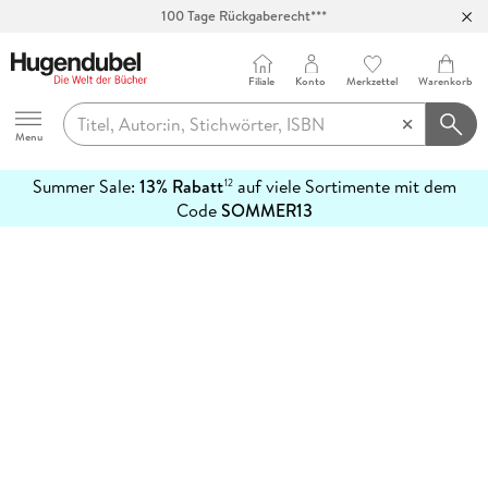
100 Tage Rückgaberecht***
Abholung in über 100 Filialen
Filiale
Konto
Merkzettel
Warenkorb
Hugendubel
Menu
Summer Sale:
13% Rabatt
auf viele Sortimente mit dem
12
mehr
Code
SOMMER13
erfahren