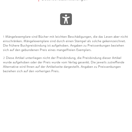
Mängelexemplare sind Bücher mit leichten Beschädigungen, die das Lesen aber nicht
1
einschränken. Mängelexemplare sind durch einen Stempel als solche gekennzeichnet.
Die frühere Buchpreisbindung ist aufgehoben. Angaben zu Preissenkungen beziehen
sich auf den gebundenen Preis eines mangelfreien Exemplars.
Diese Artikel unterliegen nicht der Preisbindung, die Preisbindung dieser Artikel
2
wurde aufgehoben oder der Preis wurde vom Verlag gesenkt. Die jeweils zutreffende
Alternative wird Ihnen auf der Artikelseite dargestellt. Angaben zu Preissenkungen
beziehen sich auf den vorherigen Preis.
Durch Öffnen der Leseprobe willigen Sie ein, dass Daten an den Anbieter der
3
Leseprobe übermittelt werden.
Der gebundene Preis dieses Artikels wird nach Ablauf des auf der Artikelseite
4
dargestellten Datums vom Verlag angehoben.
Der Preisvergleich bezieht sich auf die unverbindliche Preisempfehlung (UVP) des
5
Herstellers.
Der gebundene Preis dieses Artikels wurde vom Verlag gesenkt. Angaben zu
6
Preissenkungen beziehen sich auf den vorherigen Preis.
Die Preisbindung dieses Artikels wurde aufgehoben. Angaben zu Preissenkungen
7