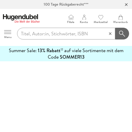
100 Tage Rückgaberecht***
Abholung in über 100 Filialen
Filiale
Konto
Merkzettel
Warenkorb
Hugendubel
Menu
Summer Sale:
13% Rabatt
auf viele Sortimente mit dem
12
mehr
Code
SOMMER13
erfahren