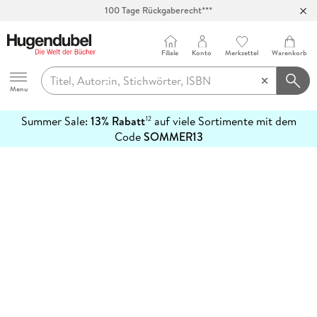
100 Tage Rückgaberecht***
Abholung in über 100 Filialen
Filiale
Konto
Merkzettel
Warenkorb
Hugendubel
Menu
Summer Sale:
13% Rabatt
auf viele Sortimente mit dem
12
mehr
Code
SOMMER13
erfahren