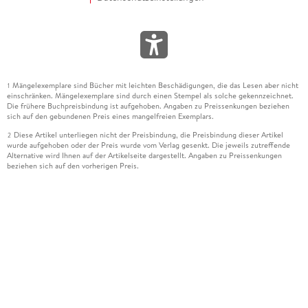
Mängelexemplare sind Bücher mit leichten Beschädigungen, die das Lesen aber nicht
1
einschränken. Mängelexemplare sind durch einen Stempel als solche gekennzeichnet.
Die frühere Buchpreisbindung ist aufgehoben. Angaben zu Preissenkungen beziehen
sich auf den gebundenen Preis eines mangelfreien Exemplars.
Diese Artikel unterliegen nicht der Preisbindung, die Preisbindung dieser Artikel
2
wurde aufgehoben oder der Preis wurde vom Verlag gesenkt. Die jeweils zutreffende
Alternative wird Ihnen auf der Artikelseite dargestellt. Angaben zu Preissenkungen
beziehen sich auf den vorherigen Preis.
Durch Öffnen der Leseprobe willigen Sie ein, dass Daten an den Anbieter der
3
Leseprobe übermittelt werden.
Der gebundene Preis dieses Artikels wird nach Ablauf des auf der Artikelseite
4
dargestellten Datums vom Verlag angehoben.
Der Preisvergleich bezieht sich auf die unverbindliche Preisempfehlung (UVP) des
5
Herstellers.
Der gebundene Preis dieses Artikels wurde vom Verlag gesenkt. Angaben zu
6
Preissenkungen beziehen sich auf den vorherigen Preis.
Die Preisbindung dieses Artikels wurde aufgehoben. Angaben zu Preissenkungen
7