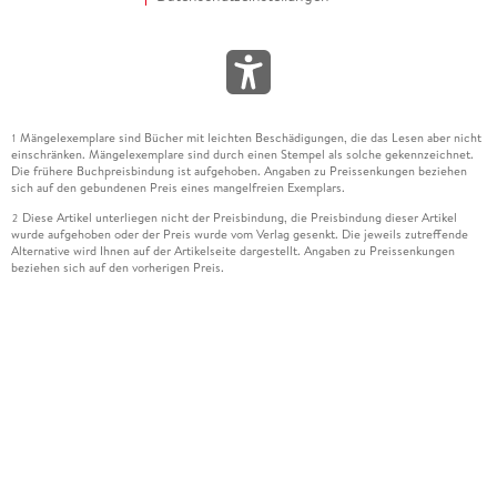
Mängelexemplare sind Bücher mit leichten Beschädigungen, die das Lesen aber nicht
1
einschränken. Mängelexemplare sind durch einen Stempel als solche gekennzeichnet.
Die frühere Buchpreisbindung ist aufgehoben. Angaben zu Preissenkungen beziehen
sich auf den gebundenen Preis eines mangelfreien Exemplars.
Diese Artikel unterliegen nicht der Preisbindung, die Preisbindung dieser Artikel
2
wurde aufgehoben oder der Preis wurde vom Verlag gesenkt. Die jeweils zutreffende
Alternative wird Ihnen auf der Artikelseite dargestellt. Angaben zu Preissenkungen
beziehen sich auf den vorherigen Preis.
Durch Öffnen der Leseprobe willigen Sie ein, dass Daten an den Anbieter der
3
Leseprobe übermittelt werden.
Der gebundene Preis dieses Artikels wird nach Ablauf des auf der Artikelseite
4
dargestellten Datums vom Verlag angehoben.
Der Preisvergleich bezieht sich auf die unverbindliche Preisempfehlung (UVP) des
5
Herstellers.
Der gebundene Preis dieses Artikels wurde vom Verlag gesenkt. Angaben zu
6
Preissenkungen beziehen sich auf den vorherigen Preis.
Die Preisbindung dieses Artikels wurde aufgehoben. Angaben zu Preissenkungen
7