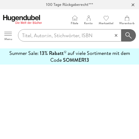
100 Tage Rückgaberecht***
Abholung in über 100 Filialen
Filiale
Konto
Merkzettel
Warenkorb
Hugendubel
Menu
Summer Sale:
13% Rabatt
auf viele Sortimente mit dem
12
mehr
Code
SOMMER13
erfahren