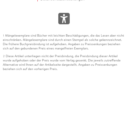
Mängelexemplare sind Bücher mit leichten Beschädigungen, die das Lesen aber nicht
1
einschränken. Mängelexemplare sind durch einen Stempel als solche gekennzeichnet.
Die frühere Buchpreisbindung ist aufgehoben. Angaben zu Preissenkungen beziehen
sich auf den gebundenen Preis eines mangelfreien Exemplars.
Diese Artikel unterliegen nicht der Preisbindung, die Preisbindung dieser Artikel
2
wurde aufgehoben oder der Preis wurde vom Verlag gesenkt. Die jeweils zutreffende
Alternative wird Ihnen auf der Artikelseite dargestellt. Angaben zu Preissenkungen
beziehen sich auf den vorherigen Preis.
Durch Öffnen der Leseprobe willigen Sie ein, dass Daten an den Anbieter der
3
Leseprobe übermittelt werden.
Der gebundene Preis dieses Artikels wird nach Ablauf des auf der Artikelseite
4
dargestellten Datums vom Verlag angehoben.
Der Preisvergleich bezieht sich auf die unverbindliche Preisempfehlung (UVP) des
5
Herstellers.
Der gebundene Preis dieses Artikels wurde vom Verlag gesenkt. Angaben zu
6
Preissenkungen beziehen sich auf den vorherigen Preis.
Die Preisbindung dieses Artikels wurde aufgehoben. Angaben zu Preissenkungen
7