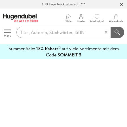
100 Tage Rückgaberecht***
Abholung in über 100 Filialen
Filiale
Konto
Merkzettel
Warenkorb
Hugendubel
Menu
Summer Sale:
13% Rabatt
auf viele Sortimente mit dem
12
mehr
Code
SOMMER13
erfahren