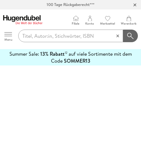
100 Tage Rückgaberecht***
Abholung in über 100 Filialen
Filiale
Konto
Merkzettel
Warenkorb
Hugendubel
Menu
Summer Sale:
13% Rabatt
auf viele Sortimente mit dem
12
mehr
Code
SOMMER13
erfahren