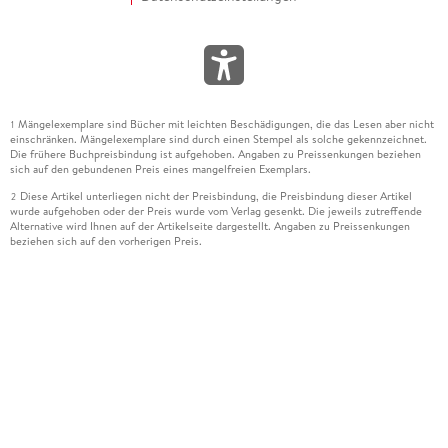
Mängelexemplare sind Bücher mit leichten Beschädigungen, die das Lesen aber nicht
1
einschränken. Mängelexemplare sind durch einen Stempel als solche gekennzeichnet.
Die frühere Buchpreisbindung ist aufgehoben. Angaben zu Preissenkungen beziehen
sich auf den gebundenen Preis eines mangelfreien Exemplars.
Diese Artikel unterliegen nicht der Preisbindung, die Preisbindung dieser Artikel
2
wurde aufgehoben oder der Preis wurde vom Verlag gesenkt. Die jeweils zutreffende
Alternative wird Ihnen auf der Artikelseite dargestellt. Angaben zu Preissenkungen
beziehen sich auf den vorherigen Preis.
Durch Öffnen der Leseprobe willigen Sie ein, dass Daten an den Anbieter der
3
Leseprobe übermittelt werden.
Der gebundene Preis dieses Artikels wird nach Ablauf des auf der Artikelseite
4
dargestellten Datums vom Verlag angehoben.
Der Preisvergleich bezieht sich auf die unverbindliche Preisempfehlung (UVP) des
5
Herstellers.
Der gebundene Preis dieses Artikels wurde vom Verlag gesenkt. Angaben zu
6
Preissenkungen beziehen sich auf den vorherigen Preis.
Die Preisbindung dieses Artikels wurde aufgehoben. Angaben zu Preissenkungen
7