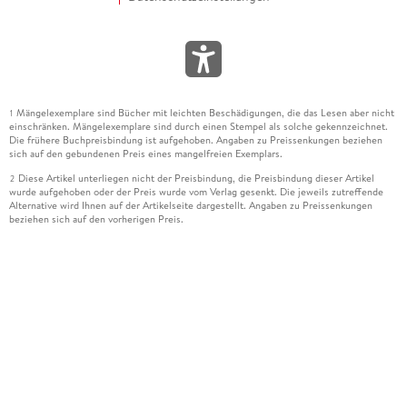
Mängelexemplare sind Bücher mit leichten Beschädigungen, die das Lesen aber nicht
1
einschränken. Mängelexemplare sind durch einen Stempel als solche gekennzeichnet.
Die frühere Buchpreisbindung ist aufgehoben. Angaben zu Preissenkungen beziehen
sich auf den gebundenen Preis eines mangelfreien Exemplars.
Diese Artikel unterliegen nicht der Preisbindung, die Preisbindung dieser Artikel
2
wurde aufgehoben oder der Preis wurde vom Verlag gesenkt. Die jeweils zutreffende
Alternative wird Ihnen auf der Artikelseite dargestellt. Angaben zu Preissenkungen
beziehen sich auf den vorherigen Preis.
Durch Öffnen der Leseprobe willigen Sie ein, dass Daten an den Anbieter der
3
Leseprobe übermittelt werden.
Der gebundene Preis dieses Artikels wird nach Ablauf des auf der Artikelseite
4
dargestellten Datums vom Verlag angehoben.
Der Preisvergleich bezieht sich auf die unverbindliche Preisempfehlung (UVP) des
5
Herstellers.
Der gebundene Preis dieses Artikels wurde vom Verlag gesenkt. Angaben zu
6
Preissenkungen beziehen sich auf den vorherigen Preis.
Die Preisbindung dieses Artikels wurde aufgehoben. Angaben zu Preissenkungen
7