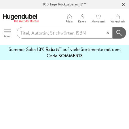
100 Tage Rückgaberecht***
Abholung in über 100 Filialen
Filiale
Konto
Merkzettel
Warenkorb
Hugendubel
Menu
Summer Sale:
13% Rabatt
auf viele Sortimente mit dem
12
mehr
Code
SOMMER13
erfahren