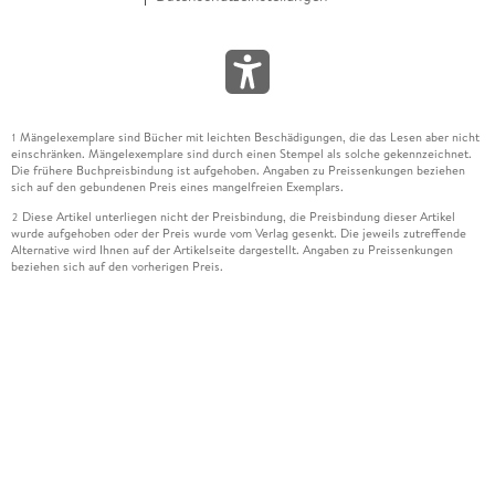
Mängelexemplare sind Bücher mit leichten Beschädigungen, die das Lesen aber nicht
1
einschränken. Mängelexemplare sind durch einen Stempel als solche gekennzeichnet.
Die frühere Buchpreisbindung ist aufgehoben. Angaben zu Preissenkungen beziehen
sich auf den gebundenen Preis eines mangelfreien Exemplars.
Diese Artikel unterliegen nicht der Preisbindung, die Preisbindung dieser Artikel
2
wurde aufgehoben oder der Preis wurde vom Verlag gesenkt. Die jeweils zutreffende
Alternative wird Ihnen auf der Artikelseite dargestellt. Angaben zu Preissenkungen
beziehen sich auf den vorherigen Preis.
Durch Öffnen der Leseprobe willigen Sie ein, dass Daten an den Anbieter der
3
Leseprobe übermittelt werden.
Der gebundene Preis dieses Artikels wird nach Ablauf des auf der Artikelseite
4
dargestellten Datums vom Verlag angehoben.
Der Preisvergleich bezieht sich auf die unverbindliche Preisempfehlung (UVP) des
5
Herstellers.
Der gebundene Preis dieses Artikels wurde vom Verlag gesenkt. Angaben zu
6
Preissenkungen beziehen sich auf den vorherigen Preis.
Die Preisbindung dieses Artikels wurde aufgehoben. Angaben zu Preissenkungen
7