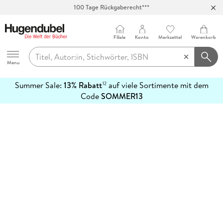
100 Tage Rückgaberecht***
Abholung in über 100 Filialen
Filiale
Konto
Merkzettel
Warenkorb
Hugendubel
Menu
Summer Sale:
13% Rabatt
auf viele Sortimente mit dem
12
mehr
Code
SOMMER13
erfahren