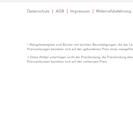
Datenschutz
AGB
Impressum
Widerrufsbelehrung
Mängelexemplare sind Bücher mit leichten Beschädigungen, die das Les
1
Preissenkungen beziehen sich auf den gebundenen Preis eines mangelfre
Diese Artikel unterliegen nicht der Preisbindung, die Preisbindung die
2
Preissenkungen beziehen sich auf den vorherigen Preis.
Durch Öffnen der Leseprobe willigen Sie ein, dass Daten an den Anbie
3
Der gebundene Preis dieses Artikels wird nach Ablauf des auf der Arti
4
Der Preisvergleich bezieht sich auf die unverbindliche Preisempfehlun
5
Der gebundene Preis dieses Artikels wurde vom Verlag gesenkt. Angabe
6
Die Preisbindung dieses Artikels wurde aufgehoben. Angaben zu Preis
7
Der gebundene Preis dieses Artikels wird nach Ablauf des auf der Arti
8
Ihr Gutschein SOMMER13 gilt bis einschließlich 10.08.2026. Sie könne
12
gültig für gesetzlich preisgebundene Artikel (deutschsprachige Bücher 
Gutscheinen und Geschenkkarten kombinierbar. Eine Barauszahlung ist ni