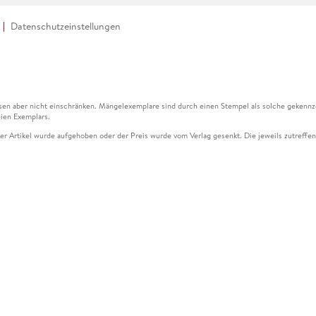
Datenschutzeinstellungen
en aber nicht einschränken. Mängelexemplare sind durch einen Stempel als solche gekennz
ien Exemplars.
ser Artikel wurde aufgehoben oder der Preis wurde vom Verlag gesenkt. Die jeweils zutreffend
ter der Leseprobe übermittelt werden.
kelseite dargestellten Datums vom Verlag angehoben.
g (UVP) des Herstellers.
n zu Preissenkungen beziehen sich auf den vorherigen Preis.
senkungen beziehen sich auf den letzten gebundenen Preis.
kelseite dargestellten Datums vom Verlag angehoben.
n den Gutschein ausschließlich online einlösen unter www.hugendubel.de. Keine Bestellung z
und eBooks) sowie für preisgebundene Kalender, tolino shine (4016621130466), tolino selec
cht möglich. Ein Weiterverkauf und der Handel des Gutscheincodes sind nicht gestattet.