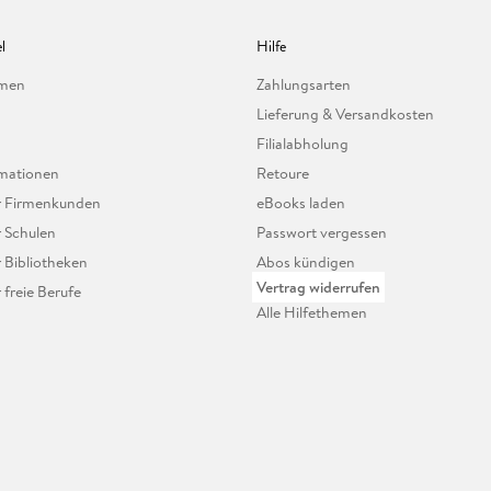
l
Hilfe
hmen
Zahlungsarten
Lieferung & Versandkosten
Filialabholung
mationen
Retoure
ür Firmenkunden
eBooks laden
r Schulen
Passwort vergessen
r Bibliotheken
Abos kündigen
Vertrag widerrufen
r freie Berufe
Alle Hilfethemen