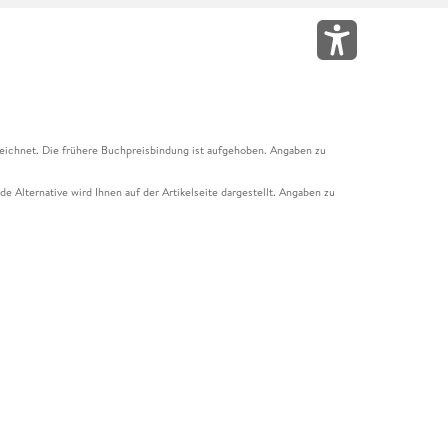
eichnet. Die frühere Buchpreisbindung ist aufgehoben. Angaben zu
e Alternative wird Ihnen auf der Artikelseite dargestellt. Angaben zu
ur Abholung mit Zahlung in der Filiale möglich. Der Gutschein ist nicht
t und das Hugendubel Hörbuch Abo. Der Gutschein ist nicht mit anderen