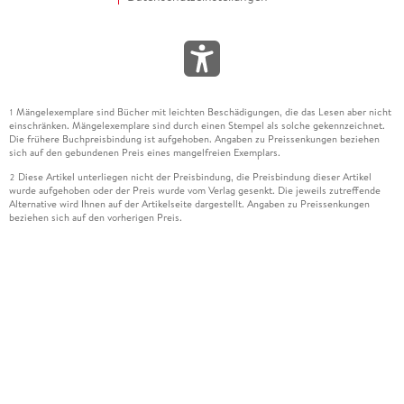
Mängelexemplare sind Bücher mit leichten Beschädigungen, die das Lesen aber nicht
1
einschränken. Mängelexemplare sind durch einen Stempel als solche gekennzeichnet.
Die frühere Buchpreisbindung ist aufgehoben. Angaben zu Preissenkungen beziehen
sich auf den gebundenen Preis eines mangelfreien Exemplars.
Diese Artikel unterliegen nicht der Preisbindung, die Preisbindung dieser Artikel
2
wurde aufgehoben oder der Preis wurde vom Verlag gesenkt. Die jeweils zutreffende
Alternative wird Ihnen auf der Artikelseite dargestellt. Angaben zu Preissenkungen
beziehen sich auf den vorherigen Preis.
Durch Öffnen der Leseprobe willigen Sie ein, dass Daten an den Anbieter der
3
Leseprobe übermittelt werden.
Der gebundene Preis dieses Artikels wird nach Ablauf des auf der Artikelseite
4
dargestellten Datums vom Verlag angehoben.
Der Preisvergleich bezieht sich auf die unverbindliche Preisempfehlung (UVP) des
5
Herstellers.
Der gebundene Preis dieses Artikels wurde vom Verlag gesenkt. Angaben zu
6
Preissenkungen beziehen sich auf den vorherigen Preis.
Die Preisbindung dieses Artikels wurde aufgehoben. Angaben zu Preissenkungen
7