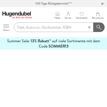
100 Tage Rückgaberecht***
Abholung in über 100 Filialen
Filiale
Konto
Merkzettel
Warenkorb
Hugendubel
Menu
Summer Sale:
13% Rabatt
auf viele Sortimente mit dem
12
mehr
Code
SOMMER13
erfahren