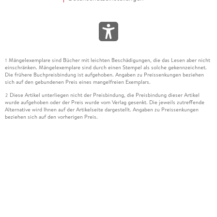
Mängelexemplare sind Bücher mit leichten Beschädigungen, die das Lesen aber nicht
1
einschränken. Mängelexemplare sind durch einen Stempel als solche gekennzeichnet.
Die frühere Buchpreisbindung ist aufgehoben. Angaben zu Preissenkungen beziehen
sich auf den gebundenen Preis eines mangelfreien Exemplars.
Diese Artikel unterliegen nicht der Preisbindung, die Preisbindung dieser Artikel
2
wurde aufgehoben oder der Preis wurde vom Verlag gesenkt. Die jeweils zutreffende
Alternative wird Ihnen auf der Artikelseite dargestellt. Angaben zu Preissenkungen
beziehen sich auf den vorherigen Preis.
Durch Öffnen der Leseprobe willigen Sie ein, dass Daten an den Anbieter der
3
Leseprobe übermittelt werden.
Der gebundene Preis dieses Artikels wird nach Ablauf des auf der Artikelseite
4
dargestellten Datums vom Verlag angehoben.
Der Preisvergleich bezieht sich auf die unverbindliche Preisempfehlung (UVP) des
5
Herstellers.
Der gebundene Preis dieses Artikels wurde vom Verlag gesenkt. Angaben zu
6
Preissenkungen beziehen sich auf den vorherigen Preis.
Die Preisbindung dieses Artikels wurde aufgehoben. Angaben zu Preissenkungen
7