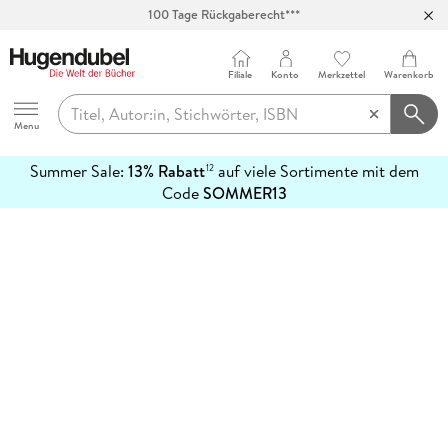
100 Tage Rückgaberecht***
Abholung in über 100 Filialen
Filiale
Konto
Merkzettel
Warenkorb
Hugendubel
Menu
Summer Sale:
13% Rabatt
auf viele Sortimente mit dem
12
mehr
Code
SOMMER13
erfahren