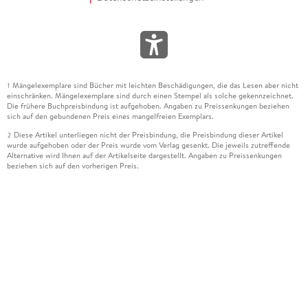
Mängelexemplare sind Bücher mit leichten Beschädigungen, die das Lesen aber nicht
1
einschränken. Mängelexemplare sind durch einen Stempel als solche gekennzeichnet.
Die frühere Buchpreisbindung ist aufgehoben. Angaben zu Preissenkungen beziehen
sich auf den gebundenen Preis eines mangelfreien Exemplars.
Diese Artikel unterliegen nicht der Preisbindung, die Preisbindung dieser Artikel
2
wurde aufgehoben oder der Preis wurde vom Verlag gesenkt. Die jeweils zutreffende
Alternative wird Ihnen auf der Artikelseite dargestellt. Angaben zu Preissenkungen
beziehen sich auf den vorherigen Preis.
Durch Öffnen der Leseprobe willigen Sie ein, dass Daten an den Anbieter der
3
Leseprobe übermittelt werden.
Der gebundene Preis dieses Artikels wird nach Ablauf des auf der Artikelseite
4
dargestellten Datums vom Verlag angehoben.
Der Preisvergleich bezieht sich auf die unverbindliche Preisempfehlung (UVP) des
5
Herstellers.
Der gebundene Preis dieses Artikels wurde vom Verlag gesenkt. Angaben zu
6
Preissenkungen beziehen sich auf den vorherigen Preis.
Die Preisbindung dieses Artikels wurde aufgehoben. Angaben zu Preissenkungen
7