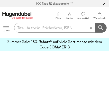
100 Tage Rückgaberecht***
Abholung in über 100 Filialen
Filiale
Konto
Merkzettel
Warenkorb
Hugendubel
Menu
Summer Sale:
13% Rabatt
auf viele Sortimente mit dem
12
mehr
Code
SOMMER13
erfahren