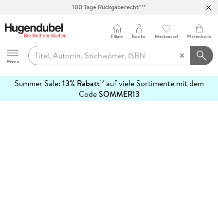
100 Tage Rückgaberecht***
Abholung in über 100 Filialen
Filiale
Konto
Merkzettel
Warenkorb
Hugendubel
Menu
Summer Sale:
13% Rabatt
auf viele Sortimente mit dem
12
mehr
Code
SOMMER13
erfahren