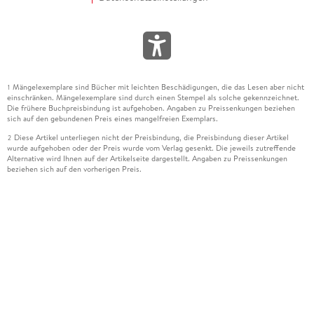
Mängelexemplare sind Bücher mit leichten Beschädigungen, die das Lesen aber nicht
1
einschränken. Mängelexemplare sind durch einen Stempel als solche gekennzeichnet.
Die frühere Buchpreisbindung ist aufgehoben. Angaben zu Preissenkungen beziehen
sich auf den gebundenen Preis eines mangelfreien Exemplars.
Diese Artikel unterliegen nicht der Preisbindung, die Preisbindung dieser Artikel
2
wurde aufgehoben oder der Preis wurde vom Verlag gesenkt. Die jeweils zutreffende
Alternative wird Ihnen auf der Artikelseite dargestellt. Angaben zu Preissenkungen
beziehen sich auf den vorherigen Preis.
Durch Öffnen der Leseprobe willigen Sie ein, dass Daten an den Anbieter der
3
Leseprobe übermittelt werden.
Der gebundene Preis dieses Artikels wird nach Ablauf des auf der Artikelseite
4
dargestellten Datums vom Verlag angehoben.
Der Preisvergleich bezieht sich auf die unverbindliche Preisempfehlung (UVP) des
5
Herstellers.
Der gebundene Preis dieses Artikels wurde vom Verlag gesenkt. Angaben zu
6
Preissenkungen beziehen sich auf den vorherigen Preis.
Die Preisbindung dieses Artikels wurde aufgehoben. Angaben zu Preissenkungen
7