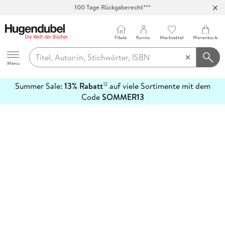
100 Tage Rückgaberecht***
Abholung in über 100 Filialen
Filiale
Konto
Merkzettel
Warenkorb
Hugendubel
Menu
Summer Sale:
13% Rabatt
auf viele Sortimente mit dem
12
mehr
Code
SOMMER13
erfahren