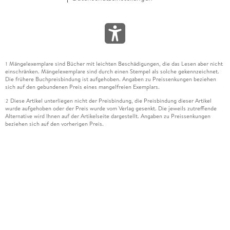
Mängelexemplare sind Bücher mit leichten Beschädigungen, die das Lesen aber nicht
1
einschränken. Mängelexemplare sind durch einen Stempel als solche gekennzeichnet.
Die frühere Buchpreisbindung ist aufgehoben. Angaben zu Preissenkungen beziehen
sich auf den gebundenen Preis eines mangelfreien Exemplars.
Diese Artikel unterliegen nicht der Preisbindung, die Preisbindung dieser Artikel
2
wurde aufgehoben oder der Preis wurde vom Verlag gesenkt. Die jeweils zutreffende
Alternative wird Ihnen auf der Artikelseite dargestellt. Angaben zu Preissenkungen
beziehen sich auf den vorherigen Preis.
Durch Öffnen der Leseprobe willigen Sie ein, dass Daten an den Anbieter der
3
Leseprobe übermittelt werden.
Der gebundene Preis dieses Artikels wird nach Ablauf des auf der Artikelseite
4
dargestellten Datums vom Verlag angehoben.
Der Preisvergleich bezieht sich auf die unverbindliche Preisempfehlung (UVP) des
5
Herstellers.
Der gebundene Preis dieses Artikels wurde vom Verlag gesenkt. Angaben zu
6
Preissenkungen beziehen sich auf den vorherigen Preis.
Die Preisbindung dieses Artikels wurde aufgehoben. Angaben zu Preissenkungen
7