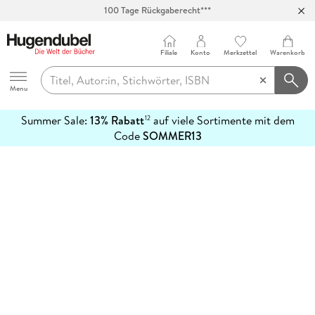
100 Tage Rückgaberecht***
Abholung in über 100 Filialen
Filiale
Konto
Merkzettel
Warenkorb
Hugendubel
Menu
Summer Sale:
13% Rabatt
auf viele Sortimente mit dem
12
mehr
Code
SOMMER13
erfahren