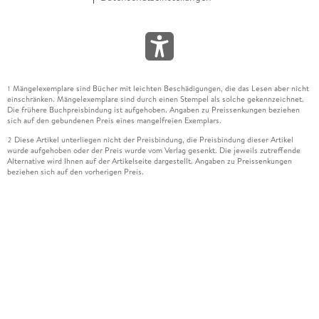
Mängelexemplare sind Bücher mit leichten Beschädigungen, die das Lesen aber nicht
1
einschränken. Mängelexemplare sind durch einen Stempel als solche gekennzeichnet.
Die frühere Buchpreisbindung ist aufgehoben. Angaben zu Preissenkungen beziehen
sich auf den gebundenen Preis eines mangelfreien Exemplars.
Diese Artikel unterliegen nicht der Preisbindung, die Preisbindung dieser Artikel
2
wurde aufgehoben oder der Preis wurde vom Verlag gesenkt. Die jeweils zutreffende
Alternative wird Ihnen auf der Artikelseite dargestellt. Angaben zu Preissenkungen
beziehen sich auf den vorherigen Preis.
Durch Öffnen der Leseprobe willigen Sie ein, dass Daten an den Anbieter der
3
Leseprobe übermittelt werden.
Der gebundene Preis dieses Artikels wird nach Ablauf des auf der Artikelseite
4
dargestellten Datums vom Verlag angehoben.
Der Preisvergleich bezieht sich auf die unverbindliche Preisempfehlung (UVP) des
5
Herstellers.
Der gebundene Preis dieses Artikels wurde vom Verlag gesenkt. Angaben zu
6
Preissenkungen beziehen sich auf den vorherigen Preis.
Die Preisbindung dieses Artikels wurde aufgehoben. Angaben zu Preissenkungen
7