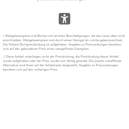
Mängelexemplare sind Bücher mit leichten Beschädigungen, die das Lesen aber nicht
1
einschränken. Mängelexemplare sind durch einen Stempel als solche gekennzeichnet.
Die frühere Buchpreisbindung ist aufgehoben. Angaben zu Preissenkungen beziehen
sich auf den gebundenen Preis eines mangelfreien Exemplars.
Diese Artikel unterliegen nicht der Preisbindung, die Preisbindung dieser Artikel
2
wurde aufgehoben oder der Preis wurde vom Verlag gesenkt. Die jeweils zutreffende
Alternative wird Ihnen auf der Artikelseite dargestellt. Angaben zu Preissenkungen
beziehen sich auf den vorherigen Preis.
Durch Öffnen der Leseprobe willigen Sie ein, dass Daten an den Anbieter der
3
Leseprobe übermittelt werden.
Der gebundene Preis dieses Artikels wird nach Ablauf des auf der Artikelseite
4
dargestellten Datums vom Verlag angehoben.
Der Preisvergleich bezieht sich auf die unverbindliche Preisempfehlung (UVP) des
5
Herstellers.
Der gebundene Preis dieses Artikels wurde vom Verlag gesenkt. Angaben zu
6
Preissenkungen beziehen sich auf den vorherigen Preis.
Die Preisbindung dieses Artikels wurde aufgehoben. Angaben zu Preissenkungen
7