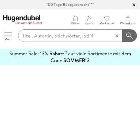
100 Tage Rückgaberecht***
Abholung in über 100 Filialen
Filiale
Konto
Merkzettel
Warenkorb
Hugendubel
Menu
Summer Sale:
13% Rabatt
auf viele Sortimente mit dem
12
mehr
Code
SOMMER13
erfahren