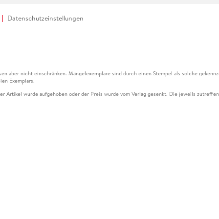
Datenschutzeinstellungen
en aber nicht einschränken. Mängelexemplare sind durch einen Stempel als solche gekennz
ien Exemplars.
ser Artikel wurde aufgehoben oder der Preis wurde vom Verlag gesenkt. Die jeweils zutreffend
ter der Leseprobe übermittelt werden.
kelseite dargestellten Datums vom Verlag angehoben.
g (UVP) des Herstellers.
n zu Preissenkungen beziehen sich auf den vorherigen Preis.
senkungen beziehen sich auf den letzten gebundenen Preis.
kelseite dargestellten Datums vom Verlag angehoben.
n den Gutschein ausschließlich online einlösen unter www.hugendubel.de. Keine Bestellung z
und eBooks) sowie für preisgebundene Kalender, tolino shine (4016621130466), tolino selec
cht möglich. Ein Weiterverkauf und der Handel des Gutscheincodes sind nicht gestattet.