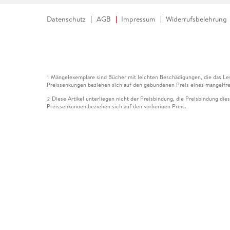
Datenschutz
AGB
Impressum
Widerrufsbelehrung
Mängelexemplare sind Bücher mit leichten Beschädigungen, die das Les
1
Preissenkungen beziehen sich auf den gebundenen Preis eines mangelfre
Diese Artikel unterliegen nicht der Preisbindung, die Preisbindung die
2
Preissenkungen beziehen sich auf den vorherigen Preis.
Durch Öffnen der Leseprobe willigen Sie ein, dass Daten an den Anbie
3
Der gebundene Preis dieses Artikels wird nach Ablauf des auf der Arti
4
Der Preisvergleich bezieht sich auf die unverbindliche Preisempfehlun
5
Der gebundene Preis dieses Artikels wurde vom Verlag gesenkt. Angabe
6
Die Preisbindung dieses Artikels wurde aufgehoben. Angaben zu Preis
7
Der gebundene Preis dieses Artikels wird nach Ablauf des auf der Arti
8
Ihr Gutschein SOMMER13 gilt bis einschließlich 10.08.2026. Sie könne
12
gültig für gesetzlich preisgebundene Artikel (deutschsprachige Bücher 
Gutscheinen und Geschenkkarten kombinierbar. Eine Barauszahlung ist ni