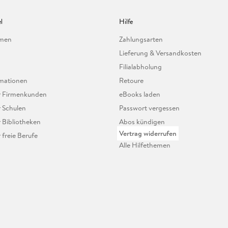
l
Hilfe
hmen
Zahlungsarten
Lieferung & Versandkosten
Filialabholung
mationen
Retoure
ür Firmenkunden
eBooks laden
r Schulen
Passwort vergessen
r Bibliotheken
Abos kündigen
Vertrag widerrufen
r freie Berufe
Alle Hilfethemen