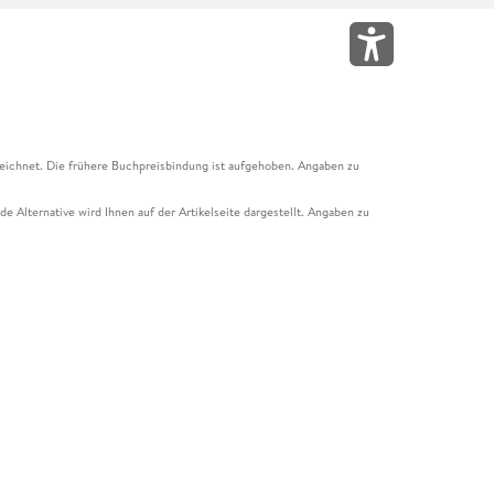
eichnet. Die frühere Buchpreisbindung ist aufgehoben. Angaben zu
e Alternative wird Ihnen auf der Artikelseite dargestellt. Angaben zu
ur Abholung mit Zahlung in der Filiale möglich. Der Gutschein ist nicht
t und das Hugendubel Hörbuch Abo. Der Gutschein ist nicht mit anderen