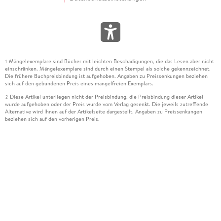
Mängelexemplare sind Bücher mit leichten Beschädigungen, die das Lesen aber nicht
1
einschränken. Mängelexemplare sind durch einen Stempel als solche gekennzeichnet.
Die frühere Buchpreisbindung ist aufgehoben. Angaben zu Preissenkungen beziehen
sich auf den gebundenen Preis eines mangelfreien Exemplars.
Diese Artikel unterliegen nicht der Preisbindung, die Preisbindung dieser Artikel
2
wurde aufgehoben oder der Preis wurde vom Verlag gesenkt. Die jeweils zutreffende
Alternative wird Ihnen auf der Artikelseite dargestellt. Angaben zu Preissenkungen
beziehen sich auf den vorherigen Preis.
Durch Öffnen der Leseprobe willigen Sie ein, dass Daten an den Anbieter der
3
Leseprobe übermittelt werden.
Der gebundene Preis dieses Artikels wird nach Ablauf des auf der Artikelseite
4
dargestellten Datums vom Verlag angehoben.
Der Preisvergleich bezieht sich auf die unverbindliche Preisempfehlung (UVP) des
5
Herstellers.
Der gebundene Preis dieses Artikels wurde vom Verlag gesenkt. Angaben zu
6
Preissenkungen beziehen sich auf den vorherigen Preis.
Die Preisbindung dieses Artikels wurde aufgehoben. Angaben zu Preissenkungen
7