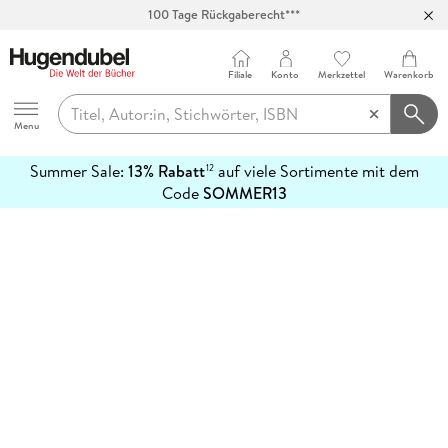
100 Tage Rückgaberecht***
Abholung in über 100 Filialen
Filiale
Konto
Merkzettel
Warenkorb
Hugendubel
Menu
Summer Sale:
13% Rabatt
auf viele Sortimente mit dem
12
mehr
Code
SOMMER13
erfahren