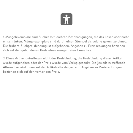
Mängelexemplare sind Bücher mit leichten Beschädigungen, die das Lesen aber nicht
1
einschränken. Mängelexemplare sind durch einen Stempel als solche gekennzeichnet.
Die frühere Buchpreisbindung ist aufgehoben. Angaben zu Preissenkungen beziehen
sich auf den gebundenen Preis eines mangelfreien Exemplars.
Diese Artikel unterliegen nicht der Preisbindung, die Preisbindung dieser Artikel
2
wurde aufgehoben oder der Preis wurde vom Verlag gesenkt. Die jeweils zutreffende
Alternative wird Ihnen auf der Artikelseite dargestellt. Angaben zu Preissenkungen
beziehen sich auf den vorherigen Preis.
Durch Öffnen der Leseprobe willigen Sie ein, dass Daten an den Anbieter der
3
Leseprobe übermittelt werden.
Der gebundene Preis dieses Artikels wird nach Ablauf des auf der Artikelseite
4
dargestellten Datums vom Verlag angehoben.
Der Preisvergleich bezieht sich auf die unverbindliche Preisempfehlung (UVP) des
5
Herstellers.
Der gebundene Preis dieses Artikels wurde vom Verlag gesenkt. Angaben zu
6
Preissenkungen beziehen sich auf den vorherigen Preis.
Die Preisbindung dieses Artikels wurde aufgehoben. Angaben zu Preissenkungen
7