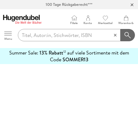
100 Tage Rückgaberecht***
Abholung in über 100 Filialen
Filiale
Konto
Merkzettel
Warenkorb
Hugendubel
Menu
Summer Sale:
13% Rabatt
auf viele Sortimente mit dem
12
mehr
Code
SOMMER13
erfahren