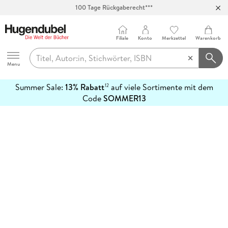
100 Tage Rückgaberecht***
Abholung in über 100 Filialen
Filiale
Konto
Merkzettel
Warenkorb
Hugendubel
Menu
Summer Sale:
13% Rabatt
auf viele Sortimente mit dem
12
mehr
Code
SOMMER13
erfahren