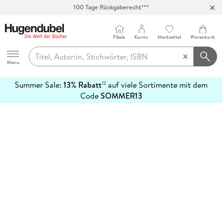
100 Tage Rückgaberecht***
Abholung in über 100 Filialen
Filiale
Konto
Merkzettel
Warenkorb
Hugendubel
Menu
Summer Sale:
13% Rabatt
auf viele Sortimente mit dem
12
mehr
Code
SOMMER13
erfahren