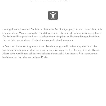
Mängelexemplare sind Bücher mit leichten Beschädigungen, die das Lesen aber nicht
1
einschränken. Mängelexemplare sind durch einen Stempel als solche gekennzeichnet.
Die frühere Buchpreisbindung ist aufgehoben. Angaben zu Preissenkungen beziehen
sich auf den gebundenen Preis eines mangelfreien Exemplars.
Diese Artikel unterliegen nicht der Preisbindung, die Preisbindung dieser Artikel
2
wurde aufgehoben oder der Preis wurde vom Verlag gesenkt. Die jeweils zutreffende
Alternative wird Ihnen auf der Artikelseite dargestellt. Angaben zu Preissenkungen
beziehen sich auf den vorherigen Preis.
Durch Öffnen der Leseprobe willigen Sie ein, dass Daten an den Anbieter der
3
Leseprobe übermittelt werden.
Der gebundene Preis dieses Artikels wird nach Ablauf des auf der Artikelseite
4
dargestellten Datums vom Verlag angehoben.
Der Preisvergleich bezieht sich auf die unverbindliche Preisempfehlung (UVP) des
5
Herstellers.
Der gebundene Preis dieses Artikels wurde vom Verlag gesenkt. Angaben zu
6
Preissenkungen beziehen sich auf den vorherigen Preis.
Die Preisbindung dieses Artikels wurde aufgehoben. Angaben zu Preissenkungen
7