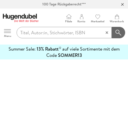
100 Tage Rückgaberecht***
Abholung in über 100 Filialen
Filiale
Konto
Merkzettel
Warenkorb
Hugendubel
Menu
Summer Sale:
13% Rabatt
auf viele Sortimente mit dem
12
mehr
Code
SOMMER13
erfahren