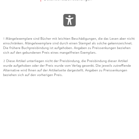
Mängelexemplare sind Bücher mit leichten Beschädigungen, die das Lesen aber nicht
1
einschränken. Mängelexemplare sind durch einen Stempel als solche gekennzeichnet.
Die frühere Buchpreisbindung ist aufgehoben. Angaben zu Preissenkungen beziehen
sich auf den gebundenen Preis eines mangelfreien Exemplars.
Diese Artikel unterliegen nicht der Preisbindung, die Preisbindung dieser Artikel
2
wurde aufgehoben oder der Preis wurde vom Verlag gesenkt. Die jeweils zutreffende
Alternative wird Ihnen auf der Artikelseite dargestellt. Angaben zu Preissenkungen
beziehen sich auf den vorherigen Preis.
Durch Öffnen der Leseprobe willigen Sie ein, dass Daten an den Anbieter der
3
Leseprobe übermittelt werden.
Der gebundene Preis dieses Artikels wird nach Ablauf des auf der Artikelseite
4
dargestellten Datums vom Verlag angehoben.
Der Preisvergleich bezieht sich auf die unverbindliche Preisempfehlung (UVP) des
5
Herstellers.
Der gebundene Preis dieses Artikels wurde vom Verlag gesenkt. Angaben zu
6
Preissenkungen beziehen sich auf den vorherigen Preis.
Die Preisbindung dieses Artikels wurde aufgehoben. Angaben zu Preissenkungen
7