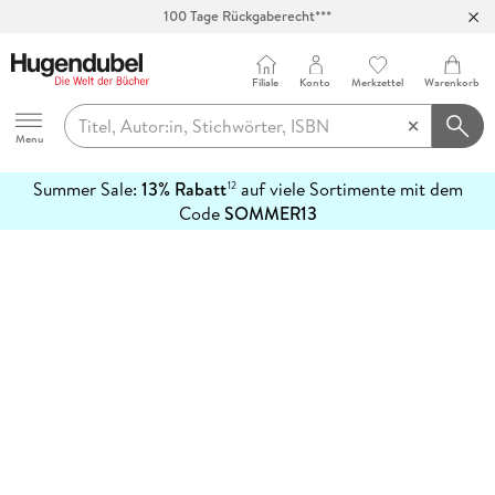
100 Tage Rückgaberecht***
Abholung in über 100 Filialen
Filiale
Konto
Merkzettel
Warenkorb
Hugendubel
Menu
Summer Sale:
13% Rabatt
auf viele Sortimente mit dem
12
mehr
Code
SOMMER13
erfahren