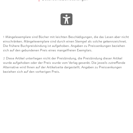
Mängelexemplare sind Bücher mit leichten Beschädigungen, die das Lesen aber nicht
1
einschränken. Mängelexemplare sind durch einen Stempel als solche gekennzeichnet.
Die frühere Buchpreisbindung ist aufgehoben. Angaben zu Preissenkungen beziehen
sich auf den gebundenen Preis eines mangelfreien Exemplars.
Diese Artikel unterliegen nicht der Preisbindung, die Preisbindung dieser Artikel
2
wurde aufgehoben oder der Preis wurde vom Verlag gesenkt. Die jeweils zutreffende
Alternative wird Ihnen auf der Artikelseite dargestellt. Angaben zu Preissenkungen
beziehen sich auf den vorherigen Preis.
Durch Öffnen der Leseprobe willigen Sie ein, dass Daten an den Anbieter der
3
Leseprobe übermittelt werden.
Der gebundene Preis dieses Artikels wird nach Ablauf des auf der Artikelseite
4
dargestellten Datums vom Verlag angehoben.
Der Preisvergleich bezieht sich auf die unverbindliche Preisempfehlung (UVP) des
5
Herstellers.
Der gebundene Preis dieses Artikels wurde vom Verlag gesenkt. Angaben zu
6
Preissenkungen beziehen sich auf den vorherigen Preis.
Die Preisbindung dieses Artikels wurde aufgehoben. Angaben zu Preissenkungen
7