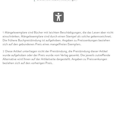
Mängelexemplare sind Bücher mit leichten Beschädigungen, die das Lesen aber nicht
1
einschränken. Mängelexemplare sind durch einen Stempel als solche gekennzeichnet.
Die frühere Buchpreisbindung ist aufgehoben. Angaben zu Preissenkungen beziehen
sich auf den gebundenen Preis eines mangelfreien Exemplars.
Diese Artikel unterliegen nicht der Preisbindung, die Preisbindung dieser Artikel
2
wurde aufgehoben oder der Preis wurde vom Verlag gesenkt. Die jeweils zutreffende
Alternative wird Ihnen auf der Artikelseite dargestellt. Angaben zu Preissenkungen
beziehen sich auf den vorherigen Preis.
Durch Öffnen der Leseprobe willigen Sie ein, dass Daten an den Anbieter der
3
Leseprobe übermittelt werden.
Der gebundene Preis dieses Artikels wird nach Ablauf des auf der Artikelseite
4
dargestellten Datums vom Verlag angehoben.
Der Preisvergleich bezieht sich auf die unverbindliche Preisempfehlung (UVP) des
5
Herstellers.
Der gebundene Preis dieses Artikels wurde vom Verlag gesenkt. Angaben zu
6
Preissenkungen beziehen sich auf den vorherigen Preis.
Die Preisbindung dieses Artikels wurde aufgehoben. Angaben zu Preissenkungen
7