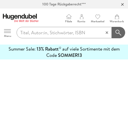
100 Tage Rückgaberecht***
Abholung in über 100 Filialen
Filiale
Konto
Merkzettel
Warenkorb
Hugendubel
Menu
Summer Sale:
13% Rabatt
auf viele Sortimente mit dem
12
mehr
Code
SOMMER13
erfahren