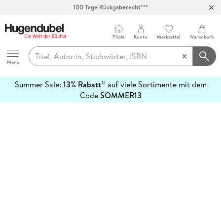
100 Tage Rückgaberecht***
Abholung in über 100 Filialen
Filiale
Konto
Merkzettel
Warenkorb
Hugendubel
Menu
Summer Sale:
13% Rabatt
auf viele Sortimente mit dem
12
mehr
Code
SOMMER13
erfahren