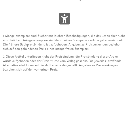
Mängelexemplare sind Bücher mit leichten Beschädigungen, die das Lesen aber nicht
1
einschränken. Mängelexemplare sind durch einen Stempel als solche gekennzeichnet.
Die frühere Buchpreisbindung ist aufgehoben. Angaben zu Preissenkungen beziehen
sich auf den gebundenen Preis eines mangelfreien Exemplars.
Diese Artikel unterliegen nicht der Preisbindung, die Preisbindung dieser Artikel
2
wurde aufgehoben oder der Preis wurde vom Verlag gesenkt. Die jeweils zutreffende
Alternative wird Ihnen auf der Artikelseite dargestellt. Angaben zu Preissenkungen
beziehen sich auf den vorherigen Preis.
Durch Öffnen der Leseprobe willigen Sie ein, dass Daten an den Anbieter der
3
Leseprobe übermittelt werden.
Der gebundene Preis dieses Artikels wird nach Ablauf des auf der Artikelseite
4
dargestellten Datums vom Verlag angehoben.
Der Preisvergleich bezieht sich auf die unverbindliche Preisempfehlung (UVP) des
5
Herstellers.
Der gebundene Preis dieses Artikels wurde vom Verlag gesenkt. Angaben zu
6
Preissenkungen beziehen sich auf den vorherigen Preis.
Die Preisbindung dieses Artikels wurde aufgehoben. Angaben zu Preissenkungen
7