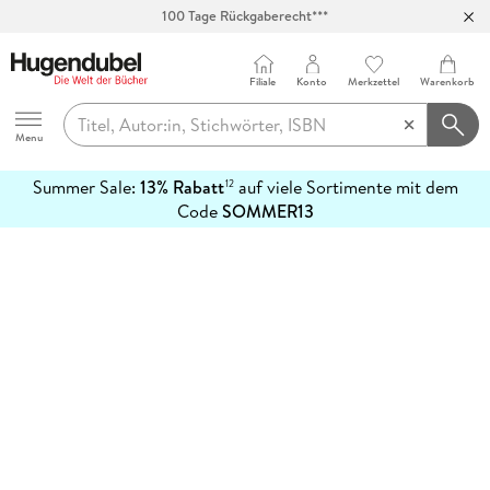
100 Tage Rückgaberecht***
Abholung in über 100 Filialen
Filiale
Konto
Merkzettel
Warenkorb
Hugendubel
Menu
Summer Sale:
13% Rabatt
auf viele Sortimente mit dem
12
mehr
Code
SOMMER13
erfahren