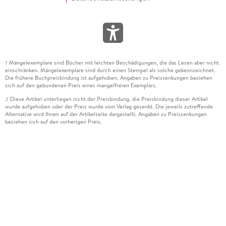
Mängelexemplare sind Bücher mit leichten Beschädigungen, die das Lesen aber nicht
1
einschränken. Mängelexemplare sind durch einen Stempel als solche gekennzeichnet.
Die frühere Buchpreisbindung ist aufgehoben. Angaben zu Preissenkungen beziehen
sich auf den gebundenen Preis eines mangelfreien Exemplars.
Diese Artikel unterliegen nicht der Preisbindung, die Preisbindung dieser Artikel
2
wurde aufgehoben oder der Preis wurde vom Verlag gesenkt. Die jeweils zutreffende
Alternative wird Ihnen auf der Artikelseite dargestellt. Angaben zu Preissenkungen
beziehen sich auf den vorherigen Preis.
Durch Öffnen der Leseprobe willigen Sie ein, dass Daten an den Anbieter der
3
Leseprobe übermittelt werden.
Der gebundene Preis dieses Artikels wird nach Ablauf des auf der Artikelseite
4
dargestellten Datums vom Verlag angehoben.
Der Preisvergleich bezieht sich auf die unverbindliche Preisempfehlung (UVP) des
5
Herstellers.
Der gebundene Preis dieses Artikels wurde vom Verlag gesenkt. Angaben zu
6
Preissenkungen beziehen sich auf den vorherigen Preis.
Die Preisbindung dieses Artikels wurde aufgehoben. Angaben zu Preissenkungen
7