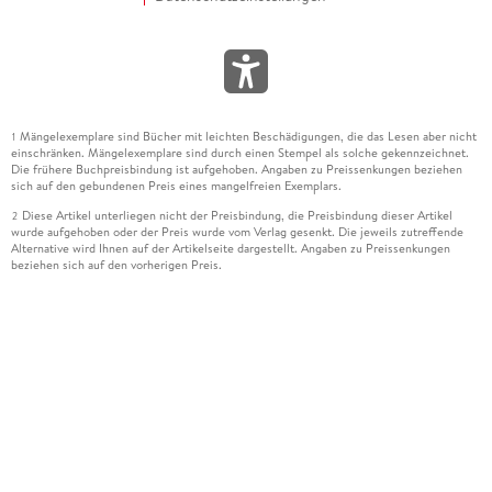
Mängelexemplare sind Bücher mit leichten Beschädigungen, die das Lesen aber nicht
1
einschränken. Mängelexemplare sind durch einen Stempel als solche gekennzeichnet.
Die frühere Buchpreisbindung ist aufgehoben. Angaben zu Preissenkungen beziehen
sich auf den gebundenen Preis eines mangelfreien Exemplars.
Diese Artikel unterliegen nicht der Preisbindung, die Preisbindung dieser Artikel
2
wurde aufgehoben oder der Preis wurde vom Verlag gesenkt. Die jeweils zutreffende
Alternative wird Ihnen auf der Artikelseite dargestellt. Angaben zu Preissenkungen
beziehen sich auf den vorherigen Preis.
Durch Öffnen der Leseprobe willigen Sie ein, dass Daten an den Anbieter der
3
Leseprobe übermittelt werden.
Der gebundene Preis dieses Artikels wird nach Ablauf des auf der Artikelseite
4
dargestellten Datums vom Verlag angehoben.
Der Preisvergleich bezieht sich auf die unverbindliche Preisempfehlung (UVP) des
5
Herstellers.
Der gebundene Preis dieses Artikels wurde vom Verlag gesenkt. Angaben zu
6
Preissenkungen beziehen sich auf den vorherigen Preis.
Die Preisbindung dieses Artikels wurde aufgehoben. Angaben zu Preissenkungen
7