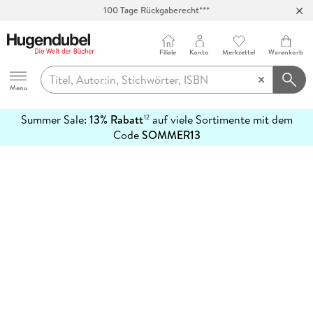
100 Tage Rückgaberecht***
Abholung in über 100 Filialen
Filiale
Konto
Merkzettel
Warenkorb
Hugendubel
Menu
Summer Sale:
13% Rabatt
auf viele Sortimente mit dem
12
mehr
Code
SOMMER13
erfahren