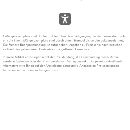
Mängelexemplare sind Bücher mit leichten Beschädigungen, die das Lesen aber nicht
1
einschränken. Mängelexemplare sind durch einen Stempel als solche gekennzeichnet.
Die frühere Buchpreisbindung ist aufgehoben. Angaben zu Preissenkungen beziehen
sich auf den gebundenen Preis eines mangelfreien Exemplars.
Diese Artikel unterliegen nicht der Preisbindung, die Preisbindung dieser Artikel
2
wurde aufgehoben oder der Preis wurde vom Verlag gesenkt. Die jeweils zutreffende
Alternative wird Ihnen auf der Artikelseite dargestellt. Angaben zu Preissenkungen
beziehen sich auf den vorherigen Preis.
Durch Öffnen der Leseprobe willigen Sie ein, dass Daten an den Anbieter der
3
Leseprobe übermittelt werden.
Der gebundene Preis dieses Artikels wird nach Ablauf des auf der Artikelseite
4
dargestellten Datums vom Verlag angehoben.
Der Preisvergleich bezieht sich auf die unverbindliche Preisempfehlung (UVP) des
5
Herstellers.
Der gebundene Preis dieses Artikels wurde vom Verlag gesenkt. Angaben zu
6
Preissenkungen beziehen sich auf den vorherigen Preis.
Die Preisbindung dieses Artikels wurde aufgehoben. Angaben zu Preissenkungen
7