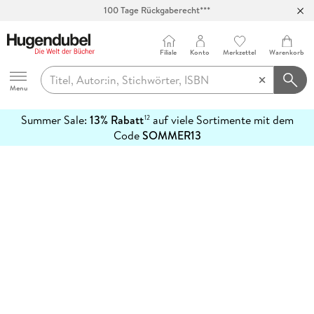
100 Tage Rückgaberecht***
Abholung in über 100 Filialen
Filiale
Konto
Merkzettel
Warenkorb
Hugendubel
Menu
Summer Sale:
13% Rabatt
auf viele Sortimente mit dem
12
mehr
Code
SOMMER13
erfahren