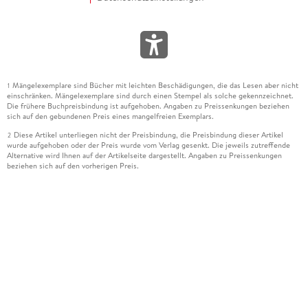
Mängelexemplare sind Bücher mit leichten Beschädigungen, die das Lesen aber nicht
1
einschränken. Mängelexemplare sind durch einen Stempel als solche gekennzeichnet.
Die frühere Buchpreisbindung ist aufgehoben. Angaben zu Preissenkungen beziehen
sich auf den gebundenen Preis eines mangelfreien Exemplars.
Diese Artikel unterliegen nicht der Preisbindung, die Preisbindung dieser Artikel
2
wurde aufgehoben oder der Preis wurde vom Verlag gesenkt. Die jeweils zutreffende
Alternative wird Ihnen auf der Artikelseite dargestellt. Angaben zu Preissenkungen
beziehen sich auf den vorherigen Preis.
Durch Öffnen der Leseprobe willigen Sie ein, dass Daten an den Anbieter der
3
Leseprobe übermittelt werden.
Der gebundene Preis dieses Artikels wird nach Ablauf des auf der Artikelseite
4
dargestellten Datums vom Verlag angehoben.
Der Preisvergleich bezieht sich auf die unverbindliche Preisempfehlung (UVP) des
5
Herstellers.
Der gebundene Preis dieses Artikels wurde vom Verlag gesenkt. Angaben zu
6
Preissenkungen beziehen sich auf den vorherigen Preis.
Die Preisbindung dieses Artikels wurde aufgehoben. Angaben zu Preissenkungen
7