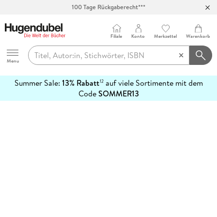
100 Tage Rückgaberecht***
Abholung in über 100 Filialen
Filiale
Konto
Merkzettel
Warenkorb
Hugendubel
Menu
Summer Sale:
13% Rabatt
auf viele Sortimente mit dem
12
mehr
Code
SOMMER13
erfahren