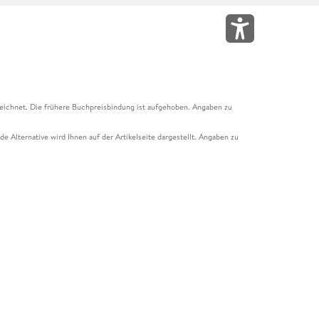
eichnet. Die frühere Buchpreisbindung ist aufgehoben. Angaben zu
e Alternative wird Ihnen auf der Artikelseite dargestellt. Angaben zu
ur Abholung mit Zahlung in der Filiale möglich. Der Gutschein ist nicht
t und das Hugendubel Hörbuch Abo. Der Gutschein ist nicht mit anderen