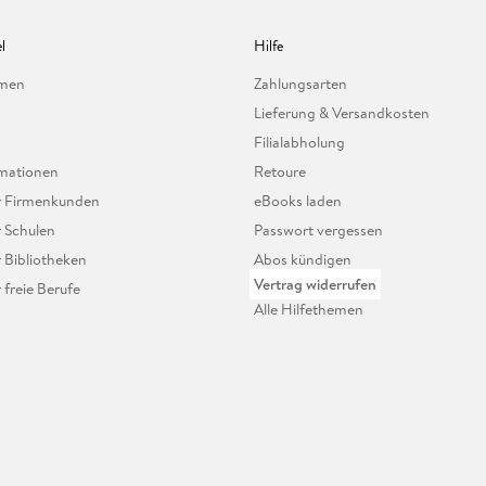
l
Hilfe
hmen
Zahlungsarten
Lieferung & Versandkosten
Filialabholung
mationen
Retoure
ür Firmenkunden
eBooks laden
r Schulen
Passwort vergessen
r Bibliotheken
Abos kündigen
Vertrag widerrufen
r freie Berufe
Alle Hilfethemen