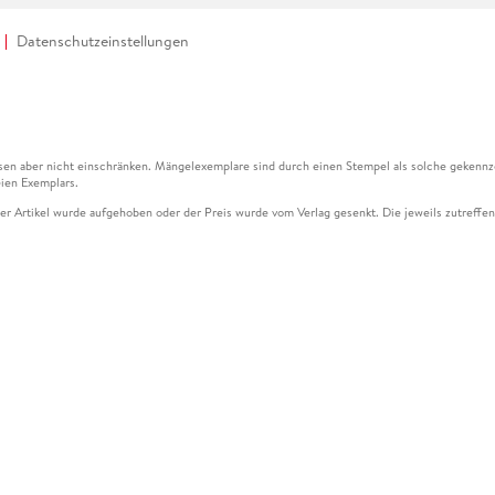
Datenschutzeinstellungen
en aber nicht einschränken. Mängelexemplare sind durch einen Stempel als solche gekennz
ien Exemplars.
ser Artikel wurde aufgehoben oder der Preis wurde vom Verlag gesenkt. Die jeweils zutreffend
ter der Leseprobe übermittelt werden.
kelseite dargestellten Datums vom Verlag angehoben.
g (UVP) des Herstellers.
n zu Preissenkungen beziehen sich auf den vorherigen Preis.
senkungen beziehen sich auf den letzten gebundenen Preis.
kelseite dargestellten Datums vom Verlag angehoben.
n den Gutschein ausschließlich online einlösen unter www.hugendubel.de. Keine Bestellung z
und eBooks) sowie für preisgebundene Kalender, tolino shine (4016621130466), tolino selec
cht möglich. Ein Weiterverkauf und der Handel des Gutscheincodes sind nicht gestattet.