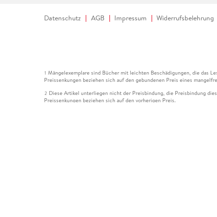
Datenschutz
AGB
Impressum
Widerrufsbelehrung
Mängelexemplare sind Bücher mit leichten Beschädigungen, die das Les
1
Preissenkungen beziehen sich auf den gebundenen Preis eines mangelfre
Diese Artikel unterliegen nicht der Preisbindung, die Preisbindung die
2
Preissenkungen beziehen sich auf den vorherigen Preis.
Durch Öffnen der Leseprobe willigen Sie ein, dass Daten an den Anbie
3
Der gebundene Preis dieses Artikels wird nach Ablauf des auf der Arti
4
Der Preisvergleich bezieht sich auf die unverbindliche Preisempfehlun
5
Der gebundene Preis dieses Artikels wurde vom Verlag gesenkt. Angabe
6
Die Preisbindung dieses Artikels wurde aufgehoben. Angaben zu Preis
7
Der gebundene Preis dieses Artikels wird nach Ablauf des auf der Arti
8
Ihr Gutschein SOMMER13 gilt bis einschließlich 10.08.2026. Sie könne
12
gültig für gesetzlich preisgebundene Artikel (deutschsprachige Bücher 
Gutscheinen und Geschenkkarten kombinierbar. Eine Barauszahlung ist ni