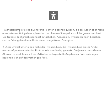
Mängelexemplare sind Bücher mit leichten Beschädigungen, die das Lesen aber nicht
1
einschränken. Mängelexemplare sind durch einen Stempel als solche gekennzeichnet.
Die frühere Buchpreisbindung ist aufgehoben. Angaben zu Preissenkungen beziehen
sich auf den gebundenen Preis eines mangelfreien Exemplars.
Diese Artikel unterliegen nicht der Preisbindung, die Preisbindung dieser Artikel
2
wurde aufgehoben oder der Preis wurde vom Verlag gesenkt. Die jeweils zutreffende
Alternative wird Ihnen auf der Artikelseite dargestellt. Angaben zu Preissenkungen
beziehen sich auf den vorherigen Preis.
Durch Öffnen der Leseprobe willigen Sie ein, dass Daten an den Anbieter der
3
Leseprobe übermittelt werden.
Der gebundene Preis dieses Artikels wird nach Ablauf des auf der Artikelseite
4
dargestellten Datums vom Verlag angehoben.
Der Preisvergleich bezieht sich auf die unverbindliche Preisempfehlung (UVP) des
5
Herstellers.
Der gebundene Preis dieses Artikels wurde vom Verlag gesenkt. Angaben zu
6
Preissenkungen beziehen sich auf den vorherigen Preis.
Die Preisbindung dieses Artikels wurde aufgehoben. Angaben zu Preissenkungen
7