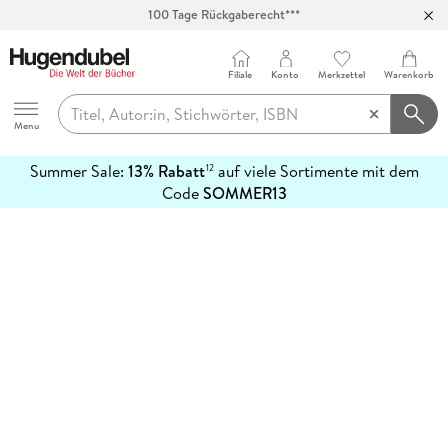
100 Tage Rückgaberecht***
Abholung in über 100 Filialen
Filiale
Konto
Merkzettel
Warenkorb
Hugendubel
Menu
Summer Sale:
13% Rabatt
auf viele Sortimente mit dem
12
mehr
Code
SOMMER13
erfahren