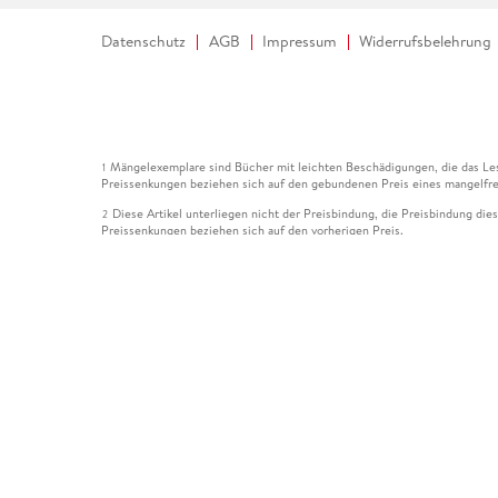
Datenschutz
AGB
Impressum
Widerrufsbelehrung
Mängelexemplare sind Bücher mit leichten Beschädigungen, die das Les
1
Preissenkungen beziehen sich auf den gebundenen Preis eines mangelfre
Diese Artikel unterliegen nicht der Preisbindung, die Preisbindung die
2
Preissenkungen beziehen sich auf den vorherigen Preis.
Durch Öffnen der Leseprobe willigen Sie ein, dass Daten an den Anbie
3
Der gebundene Preis dieses Artikels wird nach Ablauf des auf der Arti
4
Der Preisvergleich bezieht sich auf die unverbindliche Preisempfehlun
5
Der gebundene Preis dieses Artikels wurde vom Verlag gesenkt. Angabe
6
Die Preisbindung dieses Artikels wurde aufgehoben. Angaben zu Preis
7
Der gebundene Preis dieses Artikels wird nach Ablauf des auf der Arti
8
Ihr Gutschein SOMMER13 gilt bis einschließlich 10.08.2026. Sie könne
12
gültig für gesetzlich preisgebundene Artikel (deutschsprachige Bücher 
Gutscheinen und Geschenkkarten kombinierbar. Eine Barauszahlung ist ni