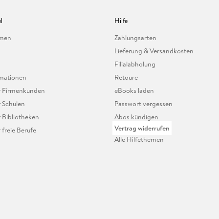
l
Hilfe
hmen
Zahlungsarten
Lieferung & Versandkosten
Filialabholung
mationen
Retoure
ür Firmenkunden
eBooks laden
r Schulen
Passwort vergessen
r Bibliotheken
Abos kündigen
Vertrag widerrufen
r freie Berufe
Alle Hilfethemen