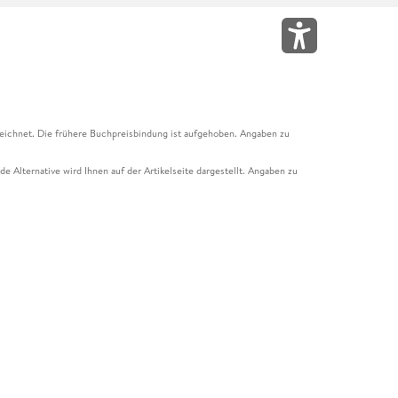
eichnet. Die frühere Buchpreisbindung ist aufgehoben. Angaben zu
e Alternative wird Ihnen auf der Artikelseite dargestellt. Angaben zu
ur Abholung mit Zahlung in der Filiale möglich. Der Gutschein ist nicht
t und das Hugendubel Hörbuch Abo. Der Gutschein ist nicht mit anderen