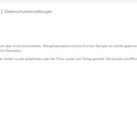
Datenschutzeinstellungen
en aber nicht einschränken. Mängelexemplare sind durch einen Stempel als solche gekennz
ien Exemplars.
ser Artikel wurde aufgehoben oder der Preis wurde vom Verlag gesenkt. Die jeweils zutreffend
ter der Leseprobe übermittelt werden.
kelseite dargestellten Datums vom Verlag angehoben.
g (UVP) des Herstellers.
n zu Preissenkungen beziehen sich auf den vorherigen Preis.
senkungen beziehen sich auf den letzten gebundenen Preis.
kelseite dargestellten Datums vom Verlag angehoben.
n den Gutschein ausschließlich online einlösen unter www.hugendubel.de. Keine Bestellung z
und eBooks) sowie für preisgebundene Kalender, tolino shine (4016621130466), tolino selec
cht möglich. Ein Weiterverkauf und der Handel des Gutscheincodes sind nicht gestattet.