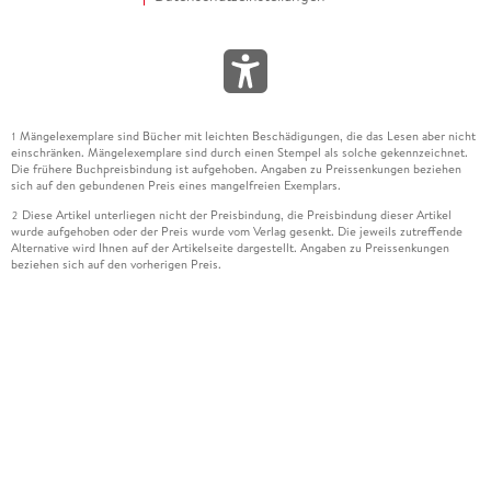
Mängelexemplare sind Bücher mit leichten Beschädigungen, die das Lesen aber nicht
1
einschränken. Mängelexemplare sind durch einen Stempel als solche gekennzeichnet.
Die frühere Buchpreisbindung ist aufgehoben. Angaben zu Preissenkungen beziehen
sich auf den gebundenen Preis eines mangelfreien Exemplars.
Diese Artikel unterliegen nicht der Preisbindung, die Preisbindung dieser Artikel
2
wurde aufgehoben oder der Preis wurde vom Verlag gesenkt. Die jeweils zutreffende
Alternative wird Ihnen auf der Artikelseite dargestellt. Angaben zu Preissenkungen
beziehen sich auf den vorherigen Preis.
Durch Öffnen der Leseprobe willigen Sie ein, dass Daten an den Anbieter der
3
Leseprobe übermittelt werden.
Der gebundene Preis dieses Artikels wird nach Ablauf des auf der Artikelseite
4
dargestellten Datums vom Verlag angehoben.
Der Preisvergleich bezieht sich auf die unverbindliche Preisempfehlung (UVP) des
5
Herstellers.
Der gebundene Preis dieses Artikels wurde vom Verlag gesenkt. Angaben zu
6
Preissenkungen beziehen sich auf den vorherigen Preis.
Die Preisbindung dieses Artikels wurde aufgehoben. Angaben zu Preissenkungen
7