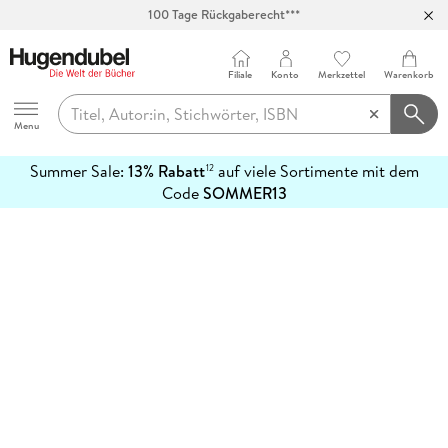
100 Tage Rückgaberecht***
Abholung in über 100 Filialen
Filiale
Konto
Merkzettel
Warenkorb
Hugendubel
Menu
Summer Sale:
13% Rabatt
auf viele Sortimente mit dem
12
mehr
Code
SOMMER13
erfahren