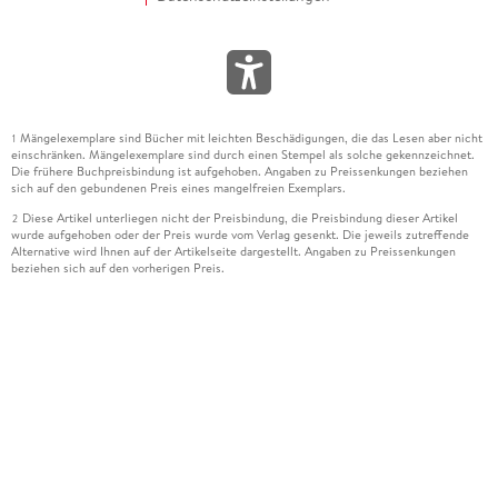
Mängelexemplare sind Bücher mit leichten Beschädigungen, die das Lesen aber nicht
1
einschränken. Mängelexemplare sind durch einen Stempel als solche gekennzeichnet.
Die frühere Buchpreisbindung ist aufgehoben. Angaben zu Preissenkungen beziehen
sich auf den gebundenen Preis eines mangelfreien Exemplars.
Diese Artikel unterliegen nicht der Preisbindung, die Preisbindung dieser Artikel
2
wurde aufgehoben oder der Preis wurde vom Verlag gesenkt. Die jeweils zutreffende
Alternative wird Ihnen auf der Artikelseite dargestellt. Angaben zu Preissenkungen
beziehen sich auf den vorherigen Preis.
Durch Öffnen der Leseprobe willigen Sie ein, dass Daten an den Anbieter der
3
Leseprobe übermittelt werden.
Der gebundene Preis dieses Artikels wird nach Ablauf des auf der Artikelseite
4
dargestellten Datums vom Verlag angehoben.
Der Preisvergleich bezieht sich auf die unverbindliche Preisempfehlung (UVP) des
5
Herstellers.
Der gebundene Preis dieses Artikels wurde vom Verlag gesenkt. Angaben zu
6
Preissenkungen beziehen sich auf den vorherigen Preis.
Die Preisbindung dieses Artikels wurde aufgehoben. Angaben zu Preissenkungen
7