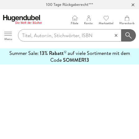
100 Tage Rückgaberecht***
Abholung in über 100 Filialen
Filiale
Konto
Merkzettel
Warenkorb
Hugendubel
Menu
Summer Sale:
13% Rabatt
auf viele Sortimente mit dem
12
mehr
Code
SOMMER13
erfahren